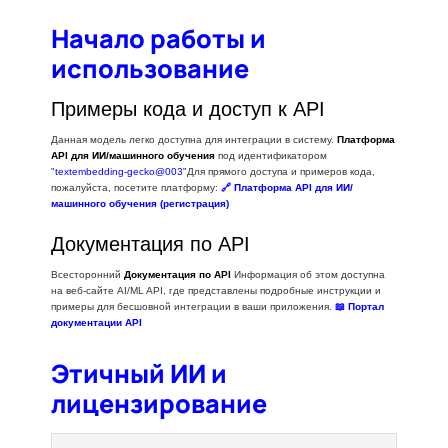
Начало работы и
использование
Примеры кода и доступ к API
Данная модель легко доступна для интеграции в систему.
Платформа
API для ИИ/машинного обучения
под идентификатором
"textembedding-gecko@003"
Для прямого доступа и примеров кода,
пожалуйста, посетите платформу:
🔗 Платформа API для ИИ/
машинного обучения (регистрация)
Документация по API
Всесторонний
Документация по API
Информация об этом доступна
на веб-сайте AI/ML API, где представлены подробные инструкции и
примеры для бесшовной интеграции в ваши приложения.
📖 Портал
документации API
Этичный ИИ и
лицензирование