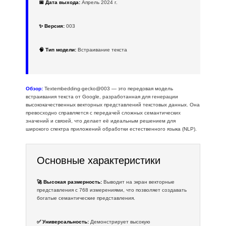
📅 Дата выхода:
Апрель 2024 г.
✨ Версия:
003
🧠 Тип модели:
Встраивание текста
Обзор:
Textembedding-gecko@003 — это передовая модель
встраивания текста от Google, разработанная для генерации
высококачественных векторных представлений текстовых данных. Она
превосходно справляется с передачей сложных семантических
значений и связей, что делает её идеальным решением для
широкого спектра приложений обработки естественного языка (NLP).
Основные характеристики
🚀 Высокая размерность:
Выводит на экран векторные
представления с 768 измерениями, что позволяет создавать
богатые семантические представления.
✅ Универсальность:
Демонстрирует высокую