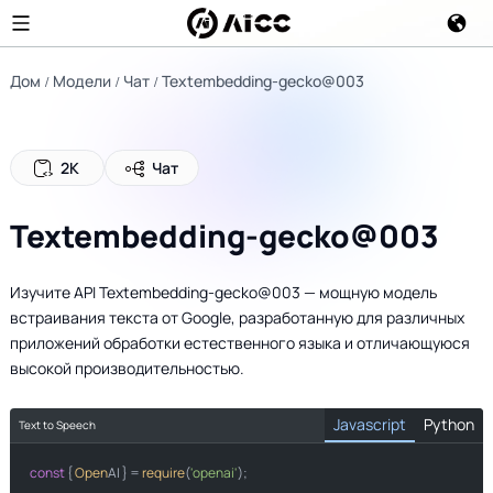
Дом
Модели
Чат
Textembedding-gecko@003
2K
Чат
Textembedding-gecko@003
Изучите API Textembedding-gecko@003 — мощную модель
встраивания текста от Google, разработанную для различных
приложений обработки естественного языка и отличающуюся
высокой производительностью.
Javascript
Python
Text to Speech
const
 { 
Open
AI } = 
require
(
'openai'
);

from