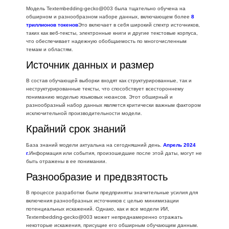
Модель Textembedding-gecko@003 была тщательно обучена на
обширном и разнообразном наборе данных, включающем более
8
триллионов токенов
Это включает в себя широкий спектр источников,
таких как веб-тексты, электронные книги и другие текстовые корпуса,
что обеспечивает надежную обобщаемость по многочисленным
темам и областям.
Источник данных и размер
В состав обучающей выборки входят как структурированные, так и
неструктурированные тексты, что способствует всестороннему
пониманию моделью языковых нюансов. Этот обширный и
разнообразный набор данных является критически важным фактором
исключительной производительности модели.
Крайний срок знаний
База знаний модели актуальна на сегодняшний день.
Апрель 2024
г.
Информация или события, произошедшие после этой даты, могут не
быть отражены в ее понимании.
Разнообразие и предвзятость
В процессе разработки были предприняты значительные усилия для
включения разнообразных источников с целью минимизации
потенциальных искажений. Однако, как и все модели ИИ,
Textembedding-gecko@003 может непреднамеренно отражать
некоторые искажения, присущие его обширным обучающим данным.