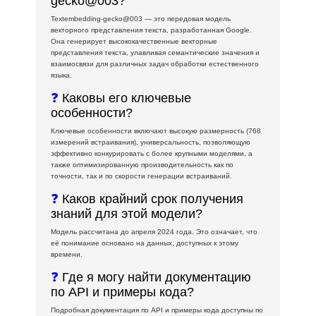
gecko@003?
Textembedding-gecko@003 — это передовая модель
векторного представления текста, разработанная Google.
Она генерирует высококачественные векторные
представления текста, улавливая семантические значения и
взаимосвязи для различных задач обработки естественного
языка.
❓
Каковы его ключевые
особенности?
Ключевые особенности включают высокую размерность (768
измерений встраивания), универсальность, позволяющую
эффективно конкурировать с более крупными моделями, а
также оптимизированную производительность как по
точности, так и по скорости генерации встраиваний.
❓
Каков крайний срок получения
знаний для этой модели?
Модель рассчитана до апреля 2024 года. Это означает, что
её понимание основано на данных, доступных к этому
времени.
❓
Где я могу найти документацию
по API и примеры кода?
Подробная документация по API и примеры кода доступны по