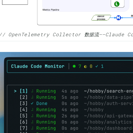
// OpenTelemetry Collector 数据流——Claud