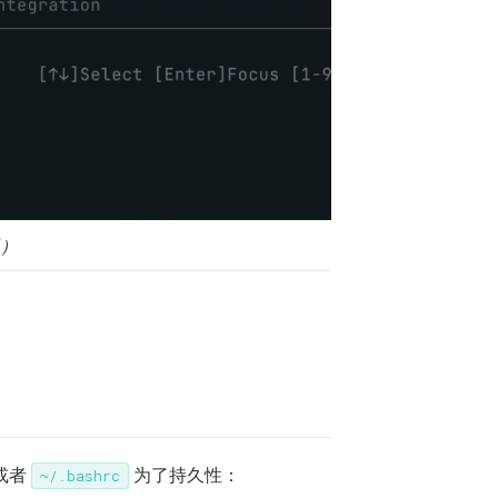
图）
或者
为了持久性：
~/.bashrc