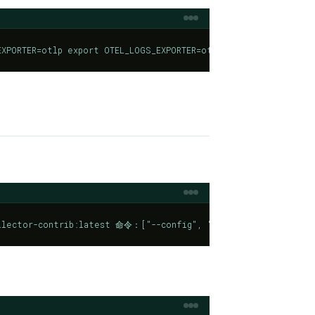
_EXPORTER=otlp export OTEL_LOGS_EXPORTER=otlp export OTEL_TR
tor-contrib:latest 命令：["--config", "/etc/otel/config.yaml"