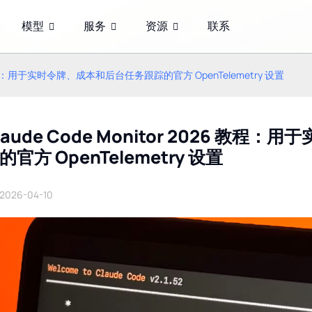
模型
服务
资源
联系
026 教程：用于实时令牌、成本和后台任务跟踪的官方 OpenTelemetry 设置
laude Code Monitor 2026 
的官方 OpenTelemetry 设置
2026-04-10
2026 年提示工程进阶：使
GPT-5.6：OpenAI 的革命
用 GPT-5.6、Claude 5 和
性模型家族——Sol、Terra
其他前沿模型，通过 10 个
和 Luna 详解（2026 年更
模板将准确率提高三倍
新）