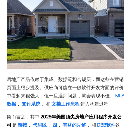
房地产产品依赖于集成、数据流和合规层，而这些在营销
页面上很少提及。供应商可能在一般软件开发方面的评价
中看起来很强大，但一旦遇到问题，就会表现不佳。
MLS
数据
，
支付系统
， 和
文档工作流程
进入构建过程。
简而言之，其中
2026年美国顶尖房地产应用程序开发公
司
是
链接
，
代码区
，
四
，
有益的见解
， 和
DBB软件
这