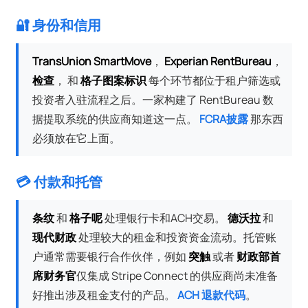
🔐 身份和信用
TransUnion SmartMove
，
Experian RentBureau
，
检查
， 和
格子图案标识
每个环节都位于租户筛选或
投资者入驻流程之后。一家构建了 RentBureau 数
据提取系统的供应商知道这一点。
FCRA披露
那东西
必须放在它上面。
💳 付款和托管
条纹
和
格子呢
处理银行卡和ACH交易。
德沃拉
和
现代财政
处理较大的租金和投资资金流动。托管账
户通常需要银行合作伙伴，例如
突触
或者
财政部首
席财务官
仅集成 Stripe Connect 的供应商尚未准备
好推出涉及租金支付的产品。
ACH 退款代码
。