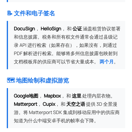
📝 文件和电子签名
DocuSign
，
HelloSign
， 和
公证
涵盖租赁协议签署
和信息披露。税务和所有权文件通常会通过县级记
录 API 进行检索（如果存在），如果没有，则通过
PDF 解析进行检索。能够将多州信息披露包映射到
文档模板库的供应商可以节省大量成本。
两个月
。
🗺️ 地图绘制和虚拟游览
Google地图
，
Mapbox
， 和
这里
处理内层衣物。
Matterport
，
Cupix
， 和
天空之语
提供 3D 全景漫
游。将 Matterport SDK 集成到移动应用中的供应商
知道为什么中端安卓手机的帧率会下降。