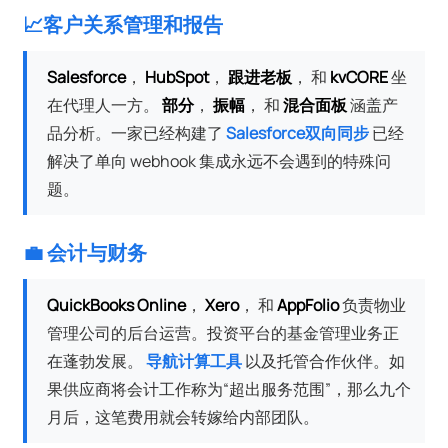
📈客户关系管理和报告
Salesforce
，
HubSpot
，
跟进老板
， 和
kvCORE
坐
在代理人一方。
部分
，
振幅
， 和
混合面板
涵盖产
品分析。一家已经构建了
Salesforce双向同步
已经
解决了单向 webhook 集成永远不会遇到的特殊问
题。
💼 会计与财务
QuickBooks Online
，
Xero
， 和
AppFolio
负责物业
管理公司的后台运营。投资平台的基金管理业务正
在蓬勃发展。
导航计算工具
以及托管合作伙伴。如
果供应商将会计工作称为“超出服务范围”，那么九个
月后，这笔费用就会转嫁给内部团队。