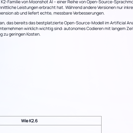
n K2-Familie von Moonshot AI – einer Reihe von Open-Source-Sprachmo
nittliche Leistungen erbracht hat. Während andere Versionen nur inkre
mension ab und liefert echte, messbare Verbesserungen.
n, das bereits das bestplatzierte Open-Source-Modell im Artificial Analy
 Unternehmen wirklich wichtig sind: autonomes Codieren mit langem Zei
ng zu geringen Kosten.
Wie K2.6