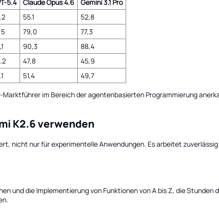
T-5.4
Claude Opus 4.6
Gemini 3.1 Pro
.2
55.1
52,8
,5
79,0
77,3
,1
90,3
88,4
.2
47,8
45,9
.1
51,4
49,7
-Marktführer im Bereich der agentenbasierten Programmierung anerka
imi K2.6 verwenden
iert, nicht nur für experimentelle Anwendungen. Es arbeitet zuverlässig
nen und die Implementierung von Funktionen von A bis Z, die Stunde
en.