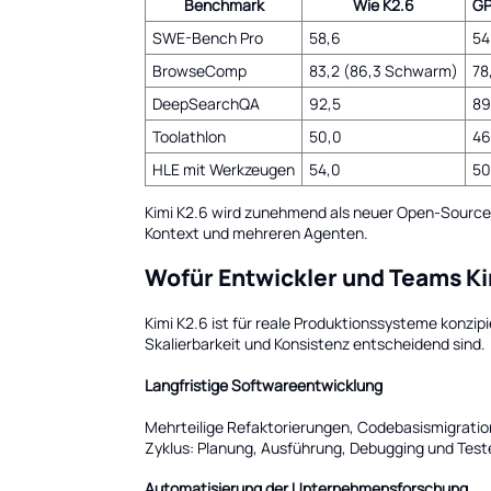
Benchmark
Wie K2.6
GP
SWE-Bench Pro
58,6
54
BrowseComp
83,2 (86,3 Schwarm)
78
DeepSearchQA
92,5
89
Toolathlon
50,0
46
HLE mit Werkzeugen
54,0
50
Kimi K2.6 wird zunehmend als neuer Open-Source
Kontext und mehreren Agenten.
Wofür Entwickler und Teams K
Kimi K2.6 ist für reale Produktionssysteme konzip
Skalierbarkeit und Konsistenz entscheidend sind.
Langfristige Softwareentwicklung
Mehrteilige Refaktorierungen, Codebasismigratio
Zyklus: Planung, Ausführung, Debugging und Test
Automatisierung der Unternehmensforschung