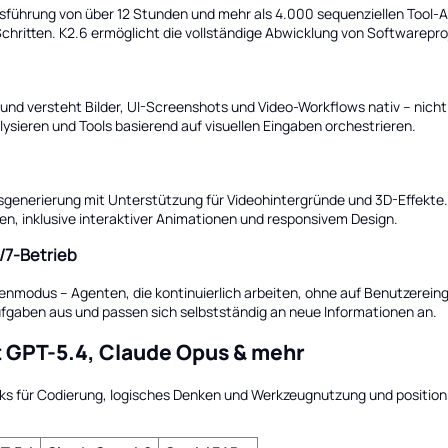
usführung von über 12 Stunden und mehr als 4.000 sequenziellen Tool-A
hritten. K2.6 ermöglicht die vollständige Abwicklung von Softwarepro
nd versteht Bilder, UI-Screenshots und Video-Workflows nativ – nicht 
ieren und Tools basierend auf visuellen Eingaben orchestrieren.
sgenerierung mit Unterstützung für Videohintergründe und 3D-Effekte
en, inklusive interaktiver Animationen und responsivem Design.
/7-Betrieb
ntenmodus – Agenten, die kontinuierlich arbeiten, ohne auf Benutzerei
gaben aus und passen sich selbstständig an neue Informationen an.
 GPT-5.4, Claude Opus & mehr
rks für Codierung, logisches Denken und Werkzeugnutzung und position