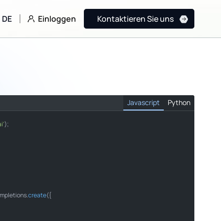
Einloggen
DE
Kontaktieren Sie uns
Javascript
Python
i'
);

mpletions
.
create
({
