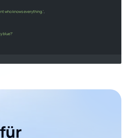
tant who knows everything.'
sistant who knows everything."
,

ky blue?'
he sky blue?"
s
[
0
].
message
.
content
;

age}
`
);

für