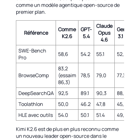
comme un modèle agentique open-source de
premier plan.
Claude
Comme
GPT-
Gemini
Référence
Opus
K2.6
5.4
3.1 Pro
4.6
SWE-Bench
58,6
54.2
55.1
52,8
Pro
83,2
BrowseComp
(essaim
78,5
79,0
77,3
86,3)
DeepSearchQA
92,5
89.1
90,3
88,4
Toolathlon
50,0
46.2
47,8
45,9
HLE avec outils
54.0
50.1
51.4
49,7
Kimi K2.6 est de plus en plus reconnu comme
un nouveau leader open-source dans le