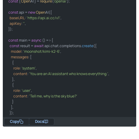
const
import
 { 
Open
AI } = 
require
(
'openai'
);

from
import
const
 api = 
new
Open
AI({

baseURL
: 
'https://api.ai.cc/v1'
,

apiKey
: 
''
,

"https://api.ai.cc/v1"
});

""
const
 main = 
async
 () => {

const
 result = 
await
 api.
chat
.
completions
.
create
({

model
: 
'moonshot/kimi-k2-6'
"moonshot/kimi-k2-6"
,

messages
: [

      {

role
"role"
: 
'system'
"system"
,

content
"content"
: 
'You are an AI assistant who knows everything.'
"You are an AI assistant who knows everything."
,

      },

      {

role
"role"
: 
'user'
"user"
,

content
"content"
: 
'Tell me, why is the sky blue?'
"Tell me, why is the sky blue?"
      }

    ],

  });

Copy
Docs
const
 message = result.
choices
0
[
0
].
message
.
content
;

console
.
log
(
`Assistant: 
${message}
`
);

};

print
f"Assistant: 
{message}
"