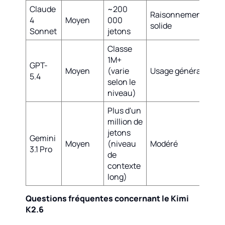
Claude
~200
Raisonnement
Pro
4
Moyen
000
solide
d'a
Sonnet
jetons
Classe
1M+
Out
GPT-
Moyen
(varie
Usage général
éco
5.4
selon le
per
niveau)
Plus d'un
million de
jetons
Gemini
Out
Moyen
(niveau
Modéré
3.1 Pro
Goo
de
contexte
long)
Questions fréquentes concernant le Kimi
K2.6