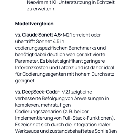
Neovim mit KI-Unterstützung in Echtzeit
zu erweitern.
Modellvergleich
vs. Claude Sonett 4.5:
M2.1 erreicht oder
übertrifft Sonnet 4.5 in
codierungsspezifischen Benchmarks und
benötigt dabei deutlich weniger aktivierte
Parameter. Es bietet signifikant geringere
Inferenzkosten und Latenz und ist daher ideal
für Codierungsagenten mit hohem Durchsatz
geeignet.
vs. DeepSeek-Coder:
M2.1 zeigt eine
verbesserte Befolgung von Anweisungen in
komplexen, mehrstufigen
Codierungsszenarien (z. B. bei der
Implementierung von Full-Stack-Funktionen).
Es zeichnet sich durch die Integration realer
Werkzeuge und zustandsbehaftetes Schließen