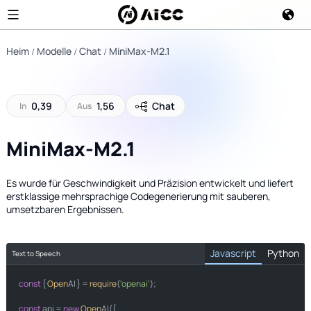
Heim
Modelle
Chat
MiniMax-M2.1
0,39
1,56
Chat
In
Aus
MiniMax-M2.1
Es wurde für Geschwindigkeit und Präzision entwickelt und liefert
erstklassige mehrsprachige Codegenerierung mit sauberen,
umsetzbaren Ergebnissen.
Javascript
Python
Text to Speech
const
import
 { 
Open
AI } = 
require
(
'openai'
);

from
import
const
 api = 
new
Open
AI({
