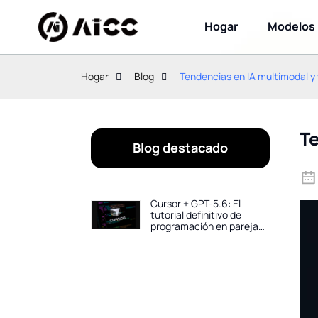
Hogar
Modelos
Hogar
Blog
Tendencias en IA multimodal y
Te
Blog destacado
Cursor + GPT-5.6: El
tutorial definitivo de
programación en pareja
con IA para 2026: crea
proyectos completos en
horas.