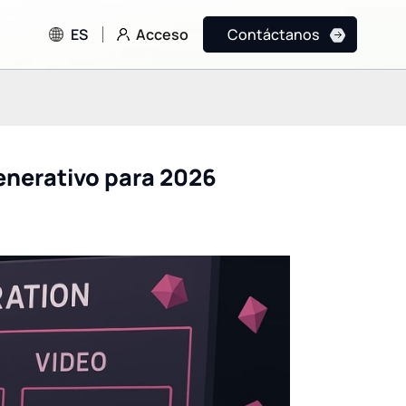
Acceso
ES
Contáctanos
enerativo para 2026
Grok 4.5: El salto
El auge de Vibe Cod
revolucionario de xAI
Cómo Lovable está
(SpaceXAI) en
reescribiendo las r
codificación, IA agencial e
del desarrollo de
inteligencia de vanguardia
aplicaciones de IA f
rentable.
stack