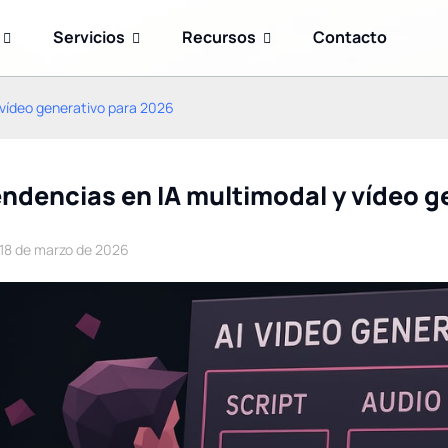
Servicios
Recursos
Contacto
 vídeo generativo para 2026
ndencias en IA multimodal y vídeo g
18 de marzo de 2026
Ingeniería avanzada de
GPT-5.6: La revolucionaria
Prompt 2026: 10 plantillas
familia de modelos de
para triplicar tu precisión
OpenAI: Sol, Terra y Luna
con GPT-5.6, Claude 5 y
explicados (Actualización
otros modelos de
de 2026)
vanguardia.