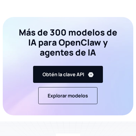
console
.
log
(\
`Assistant: \${message}\`);

};

0
print
f"Assistant: 
{message}
"
if
"__main__"
Más de 300 modelos de
IA para OpenClaw y
agentes de IA
Obtén la clave API
Explorar modelos