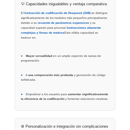
💡 Capacidades inigualables y ventaja comparativa
El
Instrucción de codificación de Deepseek (33B)
se distingue
significativamente de los modelos más pequeños principalmente
debido a su
recuento de parámetros expansivos
y su
capacidad superior para procesar
Instrucciones altamente
complejas y llenas de matices
Esta sólida capacidad se
traduce en:
●
Mayor versatilidad
en un amplio espectro de tareas de
programación.
●
A
una comprensión más profunda
y generación de código
sofisticada.
●
Empoderar a los usuarios para
aumentar significativamente
la eficiencia de la codificación
y fomentar soluciones creativas.
⚙️ Personalización e integración sin complicaciones