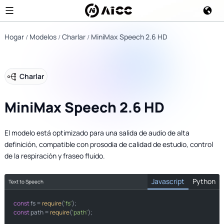
Hogar
Modelos
Charlar
MiniMax Speech 2.6 HD
Charlar
MiniMax Speech 2.6 HD
El modelo está optimizado para una salida de audio de alta
definición, compatible con prosodia de calidad de estudio, control
de la respiración y fraseo fluido.
Javascript
Python
Text to Speech
const
 fs = 
os
require
(
'fs'
const
 path = 
require
(
'path'
);
