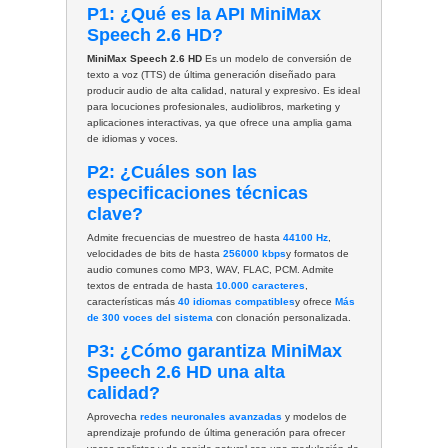
P1: ¿Qué es la API MiniMax
Speech 2.6 HD?
MiniMax Speech 2.6 HD
Es un modelo de conversión de
texto a voz (TTS) de última generación diseñado para
producir audio de alta calidad, natural y expresivo. Es ideal
para locuciones profesionales, audiolibros, marketing y
aplicaciones interactivas, ya que ofrece una amplia gama
de idiomas y voces.
P2: ¿Cuáles son las
especificaciones técnicas
clave?
Admite frecuencias de muestreo de hasta
44100 Hz
,
velocidades de bits de hasta
256000 kbps
y formatos de
audio comunes como MP3, WAV, FLAC, PCM. Admite
textos de entrada de hasta
10.000 caracteres
,
características más
40 idiomas compatibles
y ofrece
Más
de 300 voces del sistema
con clonación personalizada.
P3: ¿Cómo garantiza MiniMax
Speech 2.6 HD una alta
calidad?
Aprovecha
redes neuronales avanzadas
y modelos de
aprendizaje profundo de última generación para ofrecer