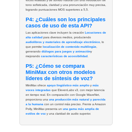
voces realistas y de sonido natural con una modulación de
tono sofisticada, claridad y una pronunciación muy precisa,
logrando puntuaciones MOS superiores a 5,5.
P4: ¿Cuáles son los principales
casos de uso de esta API?
Las aplicaciones clave incluyen la creación
Locuciones de
alta calidad
para diversos medios, produciendo
audiolibros y materiales de aprendizaje electrónico
, lo
que permite
localización de contenido multilingüe
,
generando
diálogos para juegos y animación
y
mejorando
características de accesibilidad
.
P5: ¿Cómo se compara
MiniMax con otros modelos
líderes de síntesis de voz?
MiniMax ofrece
apoyo lingüístico más amplio
y
más
voces integradas
que ElevenLabs v3, con mejor latencia
en tiempo real. En comparación con Google WaveNet,
proporciona una
una producción más natural y parecida
a la humana
con un control más preciso. Frente a Amazon
Polly, MiniMax presenta un
una gama más amplia de
estilos de voz
y una claridad de audio superior.