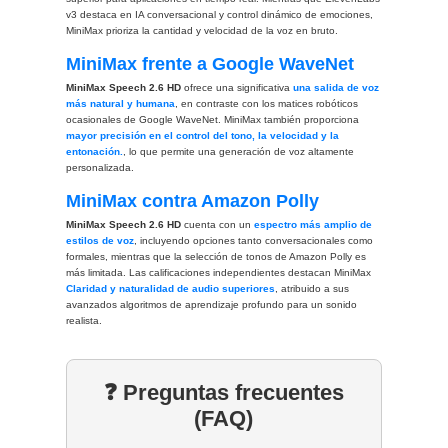
v3 destaca en IA conversacional y control dinámico de emociones,
MiniMax prioriza la cantidad y velocidad de la voz en bruto.
MiniMax frente a Google WaveNet
MiniMax Speech 2.6 HD
ofrece una significativa
una salida de voz
más natural y humana
, en contraste con los matices robóticos
ocasionales de Google WaveNet. MiniMax también proporciona
mayor precisión en el control del tono, la velocidad y la
entonación.
, lo que permite una generación de voz altamente
personalizada.
MiniMax contra Amazon Polly
MiniMax Speech 2.6 HD
cuenta con un
espectro más amplio de
estilos de voz
, incluyendo opciones tanto conversacionales como
formales, mientras que la selección de tonos de Amazon Polly es
más limitada. Las calificaciones independientes destacan MiniMax
Claridad y naturalidad de audio superiores
, atribuido a sus
avanzados algoritmos de aprendizaje profundo para un sonido
realista.
❓ Preguntas frecuentes
(FAQ)