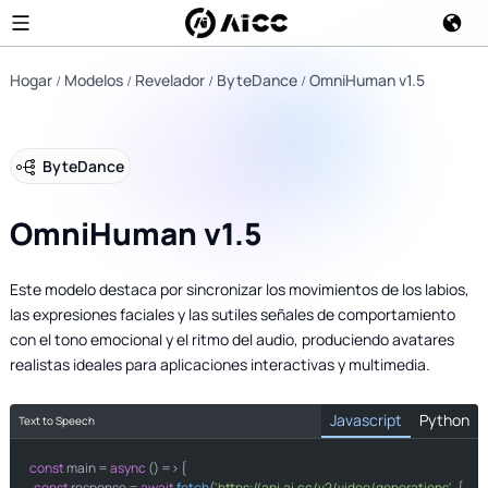
Hogar
Modelos
Revelador
ByteDance
OmniHuman v1.5
ByteDance
OmniHuman v1.5
Este modelo destaca por sincronizar los movimientos de los labios,
las expresiones faciales y las sutiles señales de comportamiento
con el tono emocional y el ritmo del audio, produciendo avatares
realistas ideales para aplicaciones interactivas y multimedia.
Javascript
Python
Text to Speech
const
import
 main = 
 requests

async
 () => {

const
 response = 
await
fetch
(
'https://api.ai.cc/v2/video/generations'
, {
