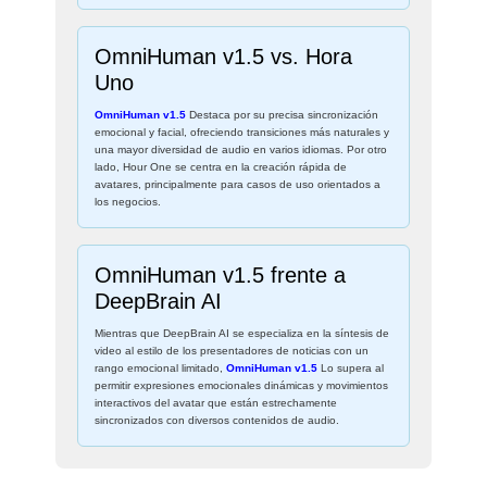
OmniHuman v1.5 vs. Hora
Uno
OmniHuman v1.5
Destaca por su precisa sincronización
emocional y facial, ofreciendo transiciones más naturales y
una mayor diversidad de audio en varios idiomas. Por otro
lado, Hour One se centra en la creación rápida de
avatares, principalmente para casos de uso orientados a
los negocios.
OmniHuman v1.5 frente a
DeepBrain AI
Mientras que DeepBrain AI se especializa en la síntesis de
video al estilo de los presentadores de noticias con un
rango emocional limitado,
OmniHuman v1.5
Lo supera al
permitir expresiones emocionales dinámicas y movimientos
interactivos del avatar que están estrechamente
sincronizados con diversos contenidos de audio.