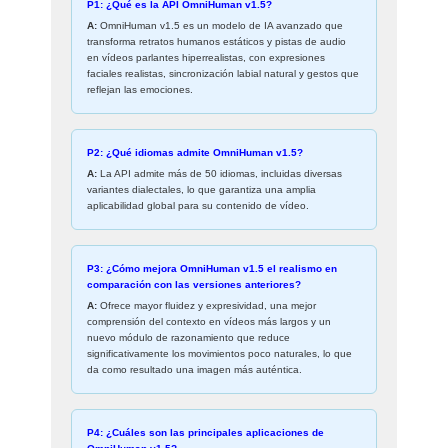
P1: ¿Qué es la API OmniHuman v1.5?
A:
OmniHuman v1.5 es un modelo de IA avanzado que
transforma retratos humanos estáticos y pistas de audio
en vídeos parlantes hiperrealistas, con expresiones
faciales realistas, sincronización labial natural y gestos que
reflejan las emociones.
P2: ¿Qué idiomas admite OmniHuman v1.5?
A:
La API admite más de 50 idiomas, incluidas diversas
variantes dialectales, lo que garantiza una amplia
aplicabilidad global para su contenido de vídeo.
P3: ¿Cómo mejora OmniHuman v1.5 el realismo en
comparación con las versiones anteriores?
A:
Ofrece mayor fluidez y expresividad, una mejor
comprensión del contexto en vídeos más largos y un
nuevo módulo de razonamiento que reduce
significativamente los movimientos poco naturales, lo que
da como resultado una imagen más auténtica.
P4: ¿Cuáles son las principales aplicaciones de