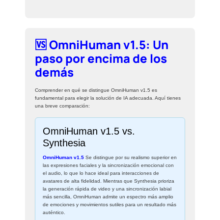
🆚 OmniHuman v1.5: Un
paso por encima de los
demás
Comprender en qué se distingue OmniHuman v1.5 es
fundamental para elegir la solución de IA adecuada. Aquí tienes
una breve comparación:
OmniHuman v1.5 vs.
Synthesia
OmniHuman v1.5
Se distingue por su realismo superior en
las expresiones faciales y la sincronización emocional con
el audio, lo que lo hace ideal para interacciones de
avatares de alta fidelidad. Mientras que Synthesia prioriza
la generación rápida de video y una sincronización labial
más sencilla, OmniHuman admite un espectro más amplio
de emociones y movimientos sutiles para un resultado más
auténtico.