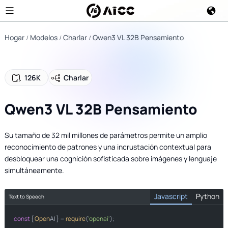
Hogar
Modelos
Charlar
Qwen3 VL 32B Pensamiento
126K
Charlar
Qwen3 VL 32B Pensamiento
Su tamaño de 32 mil millones de parámetros permite un amplio
reconocimiento de patrones y una incrustación contextual para
desbloquear una cognición sofisticada sobre imágenes y lenguaje
simultáneamente.
Javascript
Python
Text to Speech
const
import
 { 
Open
AI } = 
require
(
'openai'
);

from
import