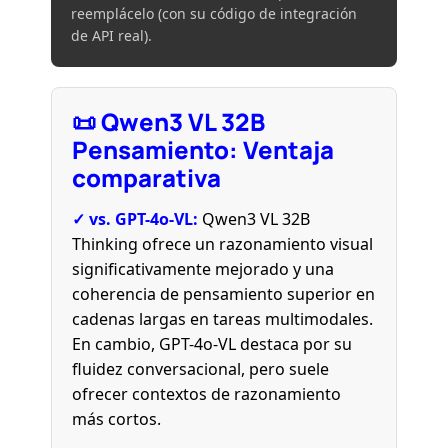
reemplácelo
(con su código de integración
de API real).
📜 Qwen3 VL 32B
Pensamiento: Ventaja
comparativa
✓ vs. GPT-4o-VL:
Qwen3 VL 32B
Thinking ofrece un razonamiento visual
significativamente mejorado y una
coherencia de pensamiento superior en
cadenas largas en tareas multimodales.
En cambio, GPT-4o-VL destaca por su
fluidez conversacional, pero suele
ofrecer contextos de razonamiento
más cortos.