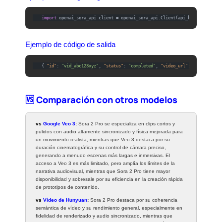
import
 openai_sora_api client = openai_sora_api.Client(api_key=
"YOUR_API
Ejemplo de código de salida
{
"id"
:
"vid_abc123xyz"
,
"status"
:
"completed"
,
"video_url"
:
"https://ex
🆚 Comparación con otros modelos
vs
Google Veo 3
:
Sora 2 Pro se especializa en clips cortos y
pulidos con audio altamente sincronizado y física mejorada para
un movimiento realista, mientras que Veo 3 destaca por su
duración cinematográfica y su control de cámara preciso,
generando a menudo escenas más largas e inmersivas. El
acceso a Veo 3 es más limitado, pero amplía los límites de la
narrativa audiovisual, mientras que Sora 2 Pro tiene mayor
disponibilidad y sobresale por su eficiencia en la creación rápida
de prototipos de contenido.
vs
Vídeo de Hunyuan
:
Sora 2 Pro destaca por su coherencia
semántica de vídeo y su rendimiento general, especialmente en
fidelidad de renderizado y audio sincronizado, mientras que