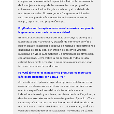
comprensión avanzada de los principios físicos, la permanencia
de los objetos a lo largo de las secuencias, una progresión
coherente de la iluminación y las sombras, y el modelado de
relaciones causales. No solo genera fotogramas individuales,
sino que comprende cómo evolucionan las escenas con el
tiempo, siguiendo una progresión lógica.
P: ¿Cuáles son las aplicaciones revolucionarias que permite
la generación avanzada de texto a vídeo?
Entre sus aplicaciones revolucionarias se incluyen: prototipado
rápido para cine y animación, creación de contenido de vídeo
personalizado, materiales educativos inmersivos, demostraciones
dinámicas de productos, generación de entornos virtuales,
publicidad en vídeo automatizada y herramientas creativas para
contar historias. Democratiza la producción de vídeo de alta
calidad, haciéndola accesible a creadores sin amplios recursos
técnicos ni equipos de producción.
P: ¿Qué técnicas de indicaciones producen los resultados
más impresionantes con Sora 2 Pro?
A: La indicación óptima incluye: descripciones detalladas de la
escena con elementos específicos, una secuencia clara de los
eventos, especificaciones del movimiento de la cámara,
indicadores de estilo y ambiente, requisitos de duración y ritmo, y
detalles contextuales sobre la narrativa prevista. Ejemplo: «Toma
cinematográfica con dron sobrevolando una ciudad futurista de
noche, luces de neón reflejándose en calles mojadas, vehículos
voladores moviéndose entre rascacielos, movimiento de cámara