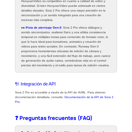
HunyuanVideo es competitivo en cuanto a calidad de vídeo y
diversidad. Si bien HunyuanVideo puede sobresalir en ciertos
detalles visuales, Sora 2 Pro ofrece una mayor precisión en la
sincronización y un sonido integrado para una creación de
escenas más completa.
vs
Pista de aterrizaje Gen-3
:
Sora 2 Pro ofrece diálogos y
sonido sincronizados, realismo físico y una sólida consistencia
temporal en múltiples tomas para contenido de formato corto, lo
que lo hace ideal para borradores, animatics y creación de
videos para redes sociales. En contraste, Runway Gen-3
proporciona herramientas robustas de edición de cámara y
movimiento, y una fácil extensión del flujo de trabajo, pero carece
de generación de audio nativa, centrándose más en el control
preciso del movimiento y el estilo para tareas de edición creativa.
🔌 Integración de API
Sora 2 Pro es accesible a través de la API de IA/ML. Para obtener
documentación detallada, consulte:
Documentación de la API de Sora 2
Pro
.
❓ Preguntas frecuentes (FAQ)