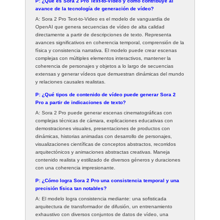
P: ¿Qué es Sora 2 Pro Text-to-Video y cómo contribuye al
avance de la tecnología de generación de vídeo?
A: Sora 2 Pro Text-to-Video es el modelo de vanguardia de
OpenAI que genera secuencias de vídeo de alta calidad
directamente a partir de descripciones de texto. Representa
avances significativos en coherencia temporal, comprensión de la
física y consistencia narrativa. El modelo puede crear escenas
complejas con múltiples elementos interactivos, mantener la
coherencia de personajes y objetos a lo largo de secuencias
extensas y generar vídeos que demuestran dinámicas del mundo
y relaciones causales realistas.
P: ¿Qué tipos de contenido de vídeo puede generar Sora 2
Pro a partir de indicaciones de texto?
A: Sora 2 Pro puede generar escenas cinematográficas con
complejas técnicas de cámara, explicaciones educativas con
demostraciones visuales, presentaciones de productos con
dinámicas, historias animadas con desarrollo de personajes,
visualizaciones científicas de conceptos abstractos, recorridos
arquitectónicos y animaciones abstractas creativas. Maneja
contenido realista y estilizado de diversos géneros y duraciones
con una coherencia impresionante.
P: ¿Cómo logra Sora 2 Pro una consistencia temporal y una
precisión física tan notables?
A: El modelo logra consistencia mediante: una sofisticada
arquitectura de transformador de difusión, un entrenamiento
exhaustivo con diversos conjuntos de datos de vídeo, una