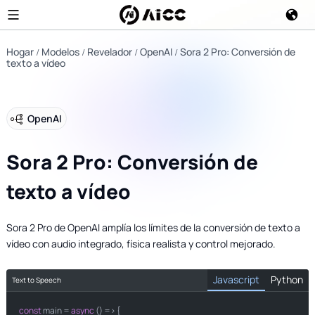
Hogar
Modelos
Revelador
OpenAI
Sora 2 Pro: Conversión de
texto a vídeo
OpenAI
Sora 2 Pro: Conversión de
texto a vídeo
Sora 2 Pro de OpenAI amplía los límites de la conversión de texto a
vídeo con audio integrado, física realista y control mejorado.
Javascript
Python
Text to Speech
const
import
 main = 
 requests

async
 () => {
