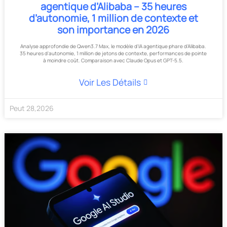
agentique d’Alibaba – 35 heures
d’autonomie, 1 million de contexte et
son importance en 2026
Analyse approfondie de Qwen3.7 Max, le modèle d'IA agentique phare d'Alibaba.
35 heures d'autonomie, 1 million de jetons de contexte, performances de pointe
à moindre coût. Comparaison avec Claude Opus et GPT-5.5.
Voir Les Détails
Peut
28
,
2026