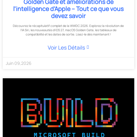
Golden Gate et améliorations de
l’intelligence d’Apple – Tout ce que vous
devez savoir
Découvrez le récapitulatif complet de la WWDC 2026. Explorez la révolution de
l'IA Siri, les nouveautés d'iOS 27, macOS Golden Gate, les tableaux de
compatibilité et les dates de sortie. Lisez-le dès maintenant !
Voir Les Détails
Juin
09
,
2026