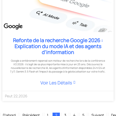
Refonte de la recherche Google 2026 :
Explication du mode IA et des agents
d’information
Google a entièrement repensé son moteur de recherche lors de la conférence
I/O 2026 : il s’agit de sa plus importante mise à jour en 25 ans. Découvrez la
nouvelle barre de recherche IA, les agents d’information disponibles 24 h/24 et
7 j/7, Gemini 3.5 Flash et l’impact du passage à la géolocalisation sur votre trafic.
Voir Les Détails
Peut
22
,
2026
D'abord
Précédent
1
2
3
4
5
Suivant
De