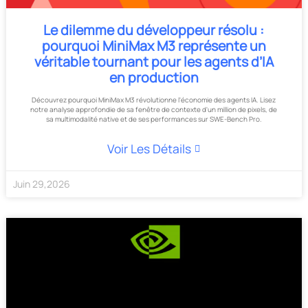
Le dilemme du développeur résolu :
pourquoi MiniMax M3 représente un
véritable tournant pour les agents d’IA
en production
Découvrez pourquoi MiniMax M3 révolutionne l'économie des agents IA. Lisez
notre analyse approfondie de sa fenêtre de contexte d'un million de pixels, de
sa multimodalité native et de ses performances sur SWE-Bench Pro.
Voir Les Détails
Juin
29
,
2026