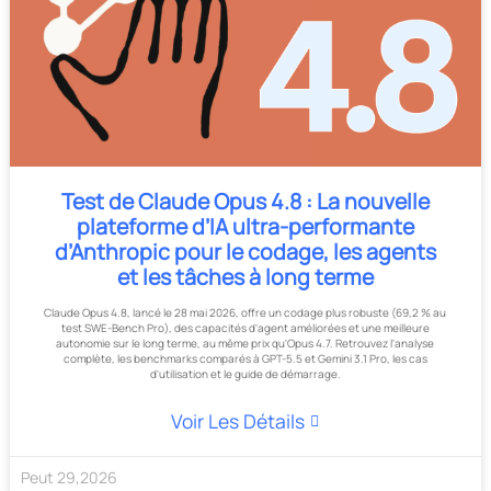
Test de Claude Opus 4.8 : La nouvelle
plateforme d’IA ultra-performante
d’Anthropic pour le codage, les agents
et les tâches à long terme
Claude Opus 4.8, lancé le 28 mai 2026, offre un codage plus robuste (69,2 % au
test SWE-Bench Pro), des capacités d'agent améliorées et une meilleure
autonomie sur le long terme, au même prix qu'Opus 4.7. Retrouvez l'analyse
complète, les benchmarks comparés à GPT-5.5 et Gemini 3.1 Pro, les cas
d'utilisation et le guide de démarrage.
Voir Les Détails
Peut
29
,
2026