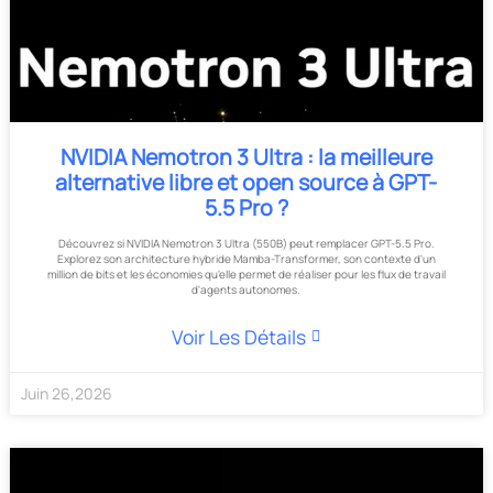
NVIDIA Nemotron 3 Ultra : la meilleure
alternative libre et open source à GPT-
5.5 Pro ?
Découvrez si NVIDIA Nemotron 3 Ultra (550B) peut remplacer GPT-5.5 Pro.
Explorez son architecture hybride Mamba-Transformer, son contexte d'un
million de bits et les économies qu'elle permet de réaliser pour les flux de travail
d'agents autonomes.
Voir Les Détails
Juin
26
,
2026