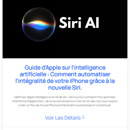
Guide d'Apple sur l'intelligence
artificielle : Comment automatiser
l'intégralité de votre iPhone grâce à la
nouvelle Siri.
Maîtrisez Apple Intelligence et l'IA de Siri. Découvrez comment tirer parti des
intentions d'application, de la reconnaissance à l'écran et des raccourcis pour
créer un flux de travail iPhone entièrement automatisé et contextuel.
Voir Les Détails