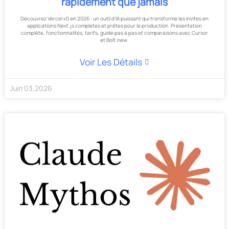
rapidement que jamais
Découvrez Vercel v0 en 2026 : un outil d’IA puissant qui transforme les invites en
applications Next.js complètes et prêtes pour la production. Présentation
complète, fonctionnalités, tarifs, guide pas à pas et comparaisons avec Cursor
et Bolt.new.
Voir Les Détails
Juin
03
,
2026