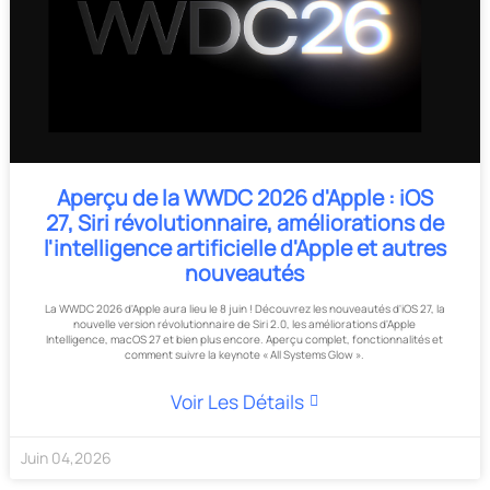
Aperçu de la WWDC 2026 d'Apple : iOS
27, Siri révolutionnaire, améliorations de
l'intelligence artificielle d'Apple et autres
nouveautés
La WWDC 2026 d'Apple aura lieu le 8 juin ! Découvrez les nouveautés d'iOS 27, la
nouvelle version révolutionnaire de Siri 2.0, les améliorations d'Apple
Intelligence, macOS 27 et bien plus encore. Aperçu complet, fonctionnalités et
comment suivre la keynote « All Systems Glow ».
Voir Les Détails
Juin
04
,
2026