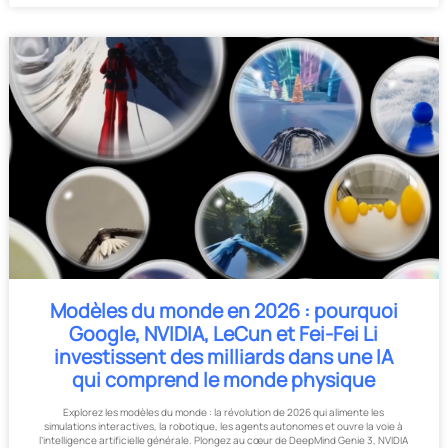
Modèles du monde en 2026 : pourquoi
Google, NVIDIA, LeCun et Fei-Fei Li
investissent des milliards dans une IA
qui comprend le monde physique
Explorez les modèles du monde : la révolution de 2026 qui alimente les
simulations interactives, la robotique, les agents autonomes et ouvre la voie à
l’intelligence artificielle générale. Plongez au cœur de DeepMind Genie 3, NVIDIA