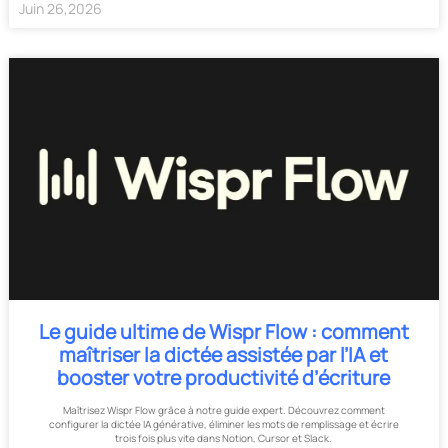
Juin
26
,
2026
Le guide ultime de Wispr Flow : comment
maîtriser la dictée assistée par l’IA et
booster votre productivité d’écriture
Maîtrisez Wispr Flow grâce à notre guide expert. Découvrez comment
configurer la dictée IA générative, éliminer les mots de remplissage et écrire
trois fois plus vite dans Notion, Cursor et Slack.