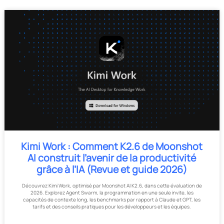
Kimi Work : Comment K2.6 de Moonshot
AI construit l’avenir de la productivité
grâce à l’IA (Revue et guide 2026)
Découvrez Kimi Work, optimisé par Moonshot AI K2.6, dans cette évaluation de
2026. Explorez Agent Swarm, la programmation en une seule invite, les
capacités de contexte long, les benchmarks par rapport à Claude et GPT, les
tarifs et des conseils pratiques pour les développeurs et les équipes.