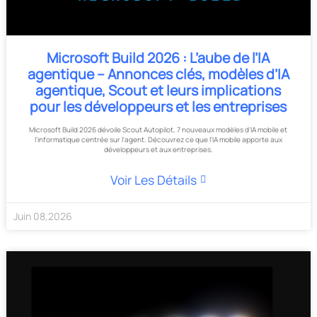
Microsoft Build 2026 : L’aube de l’IA
agentique – Annonces clés, modèles d’IA
agentique, Scout et leurs implications
pour les développeurs et les entreprises
Microsoft Build 2026 dévoile Scout Autopilot, 7 nouveaux modèles d'IA mobile et
l'informatique centrée sur l'agent. Découvrez ce que l'IA mobile apporte aux
développeurs et aux entreprises.
Voir Les Détails
Juin
08
,
2026