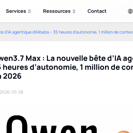
Services
Ressources
Contact
e d’IA agentique d’Alibaba – 35 heures d’autonomie, 1 million de cont
en3.7 Max : La nouvelle bête d’IA ag
 heures d’autonomie, 1 million de c
n 2026
Claude Opus 5 :
Test de Meshy AI : Le
Fonctionnalités,
guide complet du meilleur
2026-05-28
performances, prix et
générateur 3D IA en 2026
mode d’emploi (Guide
2026)