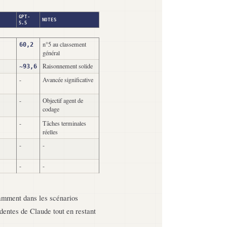
GPT-
NOTES
5.5
n°5 au classement
60,2
général
Raisonnement solide
~93,6
-
Avancée significative
-
Objectif agent de
codage
-
Tâches terminales
réelles
-
-
-
-
amment dans les scénarios
dentes de Claude tout en restant