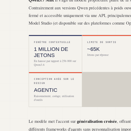
Contrairement aux versions Qwen précédentes à poids ouve
fermé et accessible uniquement via une API, principalemen
Model Studio (et disponible sur des plateformes comme O
FENÊTRE CONTEXTUELLE
LIMITE DE SORTIE
1 MILLION DE
~65K
JETONS
Jetons par réponse
En hausse par rapport à 256 000 sur
Qwen3.6
CONCEPTION AXÉE SUR LE
DESIGN
AGENTIC
Raisonnement, codage, utilisation
d'outils
Le modèle met l'accent sur
généralisation croisée
, offran
différents frameworks d'agents sans personnalisation impor