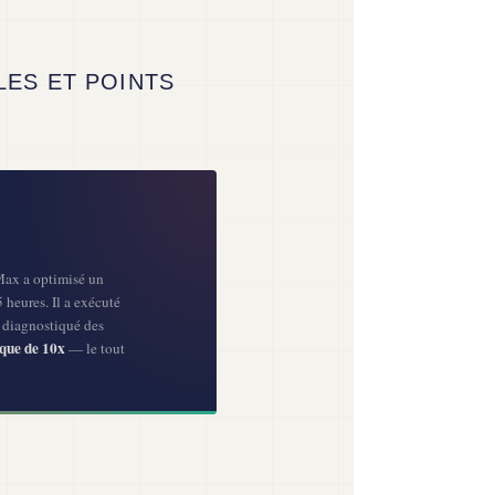
LES ET POINTS
Max a optimisé un
heures. Il a exécuté
, diagnostiqué des
que de 10x
— le tout