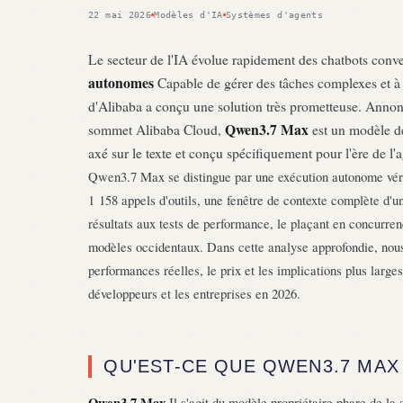
22 mai 2026
Modèles d'IA
Systèmes d'agents
Le secteur de l'IA évolue rapidement des chatbots conv
autonomes
Capable de gérer des tâches complexes et à
d'Alibaba a conçu une solution très prometteuse. Annon
Qwen3.7 Max
sommet Alibaba Cloud,
est un modèle de
axé sur le texte et conçu spécifiquement pour l'ère de l'a
Qwen3.7 Max se distingue par une exécution autonome véri
1 158 appels d'outils, une fenêtre de contexte complète d'un
résultats aux tests de performance, le plaçant en concurren
modèles occidentaux. Dans cette analyse approfondie, nous
performances réelles, le prix et les implications plus lar
développeurs et les entreprises en 2026.
QU'EST-CE QUE QWEN3.7 MAX
Qwen3.7 Max
Il s'agit du modèle propriétaire phare de la