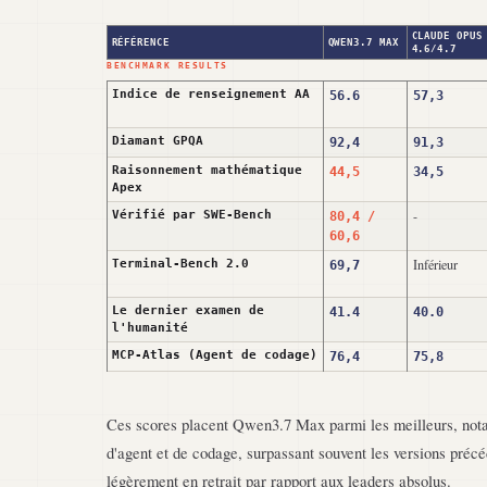
CLAUDE OPUS
RÉFÉRENCE
QWEN3.7 MAX
4.6/4.7
Indice de renseignement AA
56.6
57,3
Diamant GPQA
92,4
91,3
Raisonnement mathématique
44,5
34,5
Apex
-
Vérifié par SWE-Bench
80,4 /
60,6
Inférieur
Terminal-Bench 2.0
69,7
Le dernier examen de
41.4
40.0
l'humanité
MCP-Atlas (Agent de codage)
76,4
75,8
Ces scores placent Qwen3.7 Max parmi les meilleurs, not
d'agent et de codage, surpassant souvent les versions précé
légèrement en retrait par rapport aux leaders absolus.