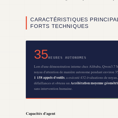
CARACTÉRISTIQUES PRINCIPA
FORTS TECHNIQUES
35
HEURES AUTONOMES
Lors d'une démonstration interne chez Alibaba, Qwen3.7 
noyau d'attention de manière autonome pendant environ 35 
1 158 appels d'outils
, a exécuté 432 évaluations de noyau
Accélération moyenne géométri
défaillances et obtenu un
sans intervention humaine.
Capacités d'agent