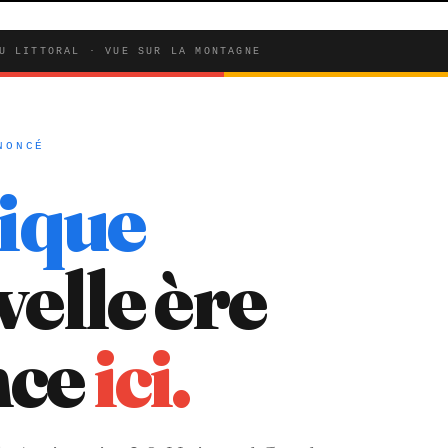
U LITTORAL · VUE SUR LA MONTAGNE
NONCÉ
ique
elle ère
ce
ici.