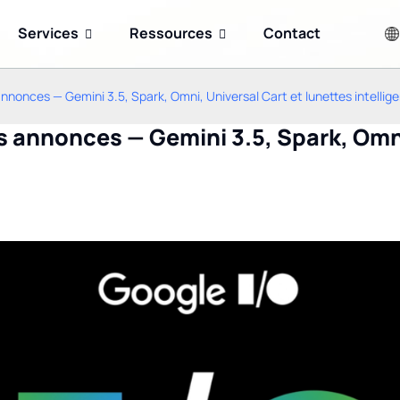
Services
Ressources
Contact
annonces — Gemini 3.5, Spark, Omni, Universal Cart et lunettes intellig
s annonces — Gemini 3.5, Spark, Omni