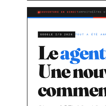
COUVERTURE EN DIRECT
AMPHITHÉÂTRE D
GOOGLE I/O 2026
TOUT A ÉTÉ AN
Le
agent
Une nouv
commen