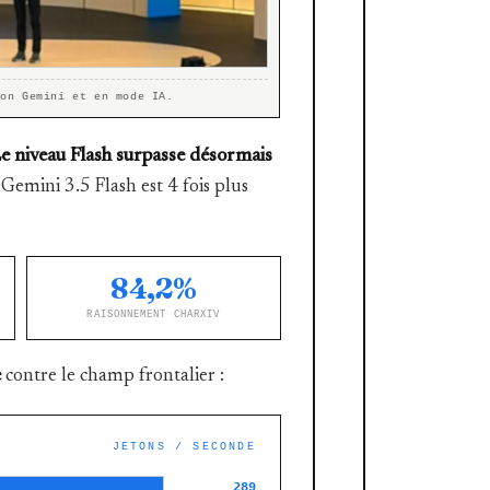
ion Gemini et en mode IA.
e niveau Flash surpasse désormais
Gemini 3.5 Flash est 4 fois plus
84,2%
RAISONNEMENT CHARXIV
e
contre le champ frontalier :
JETONS / SECONDE
289