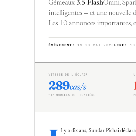
Gémeaux
3.5 Flash
Omni, Spark
intelligentes — et une nouvelle 
Les 10 annonces importantes, e
ÉVÉNEMENT:
19-20 MAI 2026
LIRE:
10
VITESSE DE L'ÉCLAIR
U
289
cas/s
~4× MODÈLES DE FRONTIÈRE
M
l y a dix ans, Sundar Pichai décla