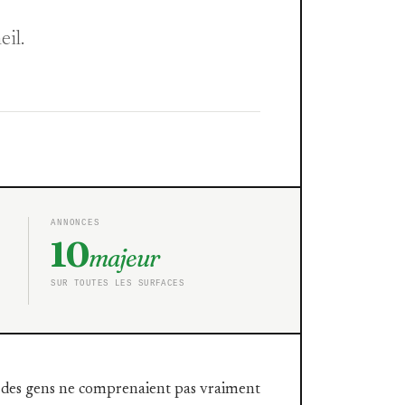
il.
ANNONCES
10
majeur
SUR TOUTES LES SURFACES
art des gens ne comprenaient pas vraiment