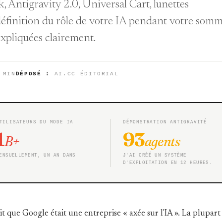
, Antigravity 2.0, Universal Cart, lunettes
définition du rôle de votre IA pendant votre somme
xpliquées clairement.
 MIN
DÉPOSÉ :
AI.CC ÉDITORIAL
TILISATEURS DU MODE IA
DÉMONSTRATION ANTIGRAVITÉ
1
93
B+
agents
ENSUELLEMENT, UN AN DANS
J'AI CRÉÉ UN SYSTÈME
D'EXPLOITATION EN 12 HEURES.
rait que Google était une entreprise « axée sur l'IA ». La plup