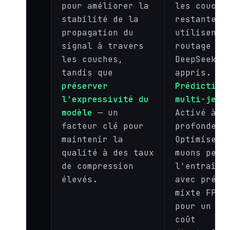
pour améliorer la
les couche
stabilité de la
restantes
propagation du
utilisent 
signal à travers
routage
les couches,
DeepSeekMo
tandis que
appris.
préserver
Prédiction
l'expressivité du
multi-jeto
modèle
— un
Activé à l
facteur clé pour
profondeur
maintenir la
Optimiseur
qualité à des taux
muons pend
de compression
l'entraîne
élevés.
avec préci
mixte FP4/
pour un fa
coût