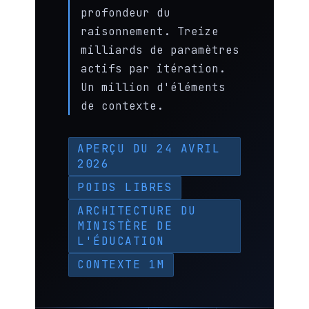
profondeur du
raisonnement. Treize
milliards de paramètres
actifs par itération.
Un million d'éléments
de contexte.
APERÇU DU 24 AVRIL
2026
POIDS LIBRES
ARCHITECTURE DU
MINISTÈRE DE
L'ÉDUCATION
CONTEXTE 1M