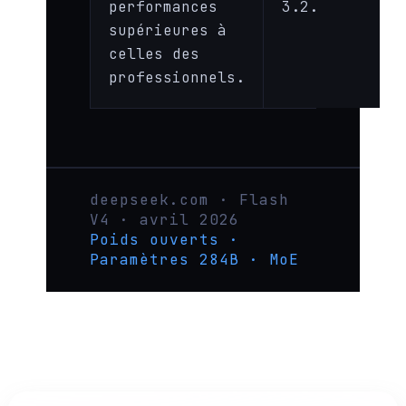
performances
3.2.
supérieures à
celles des
professionnels.
deepseek.com · Flash
V4 · avril 2026
Poids ouverts ·
Paramètres 284B · MoE