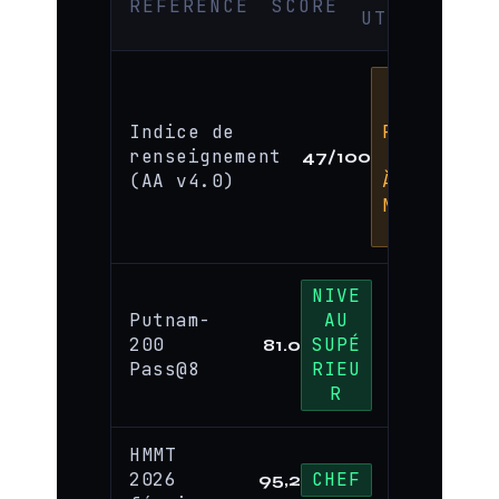
RÉFÉRENCE
SCORE
UT
+19
PAR
Indice de
RAPP
renseignement
ORT
47/100
(AA v4.0)
À LA
MÉDI
ANE
NIVE
Putnam-
AU
200
SUPÉ
81.0
Pass@8
RIEU
R
HMMT
2026
CHEF
95,2