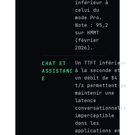
inférieur à
celui du
mode Pro.
Note : 95,2
sur HMMT
(février
2026).
Un TTFT inférieur
CHAT ET
à la seconde et
ASSISTANC
un débit de 84
E
t/s permettent de
maintenir une
latence
conversationnelle
imperceptible
dans les
applications en