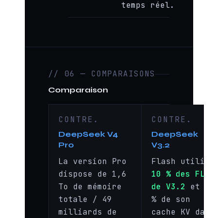
temps réel.
// 06 — COMPARAISONS
Comparaison
CONTRE.
CONTRE.
DeepSeek V4
DeepSeek
Pro
V3.2
La version Pro
Flash utilise
dispose de 1,6
10 % des FLOP
To de mémoire
de V3.2
et 7
totale / 49
% de son
milliards de
cache KV dans