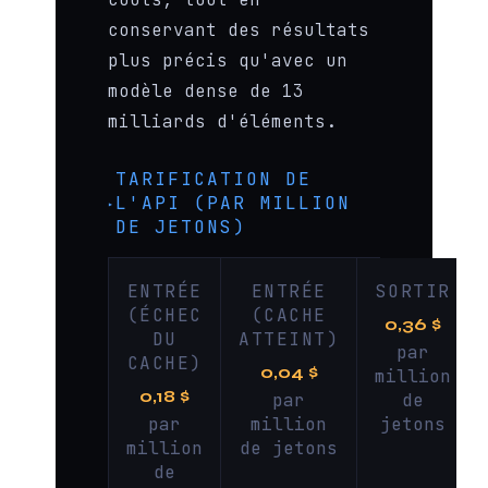
conservant des résultats
plus précis qu'avec un
modèle dense de 13
milliards d'éléments.
TARIFICATION DE
L'API (PAR MILLION
DE JETONS)
ENTRÉE
ENTRÉE
SORTIR
(ÉCHEC
(CACHE
0,36 $
DU
ATTEINT)
par
CACHE)
0,04 $
million
0,18 $
par
de
par
million
jetons
million
de jetons
de