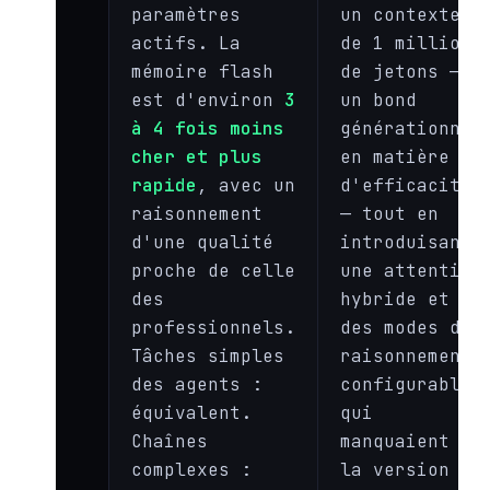
paramètres
un contexte
actifs. La
de 1 million
mémoire flash
de jetons —
est d'environ
3
un bond
à 4 fois moins
générationnel
cher et plus
en matière
rapide
, avec un
d'efficacité
raisonnement
— tout en
d'une qualité
introduisant
proche de celle
une attention
des
hybride et
professionnels.
des modes de
Tâches simples
raisonnement
des agents :
configurables
équivalent.
qui
Chaînes
manquaient à
complexes :
la version