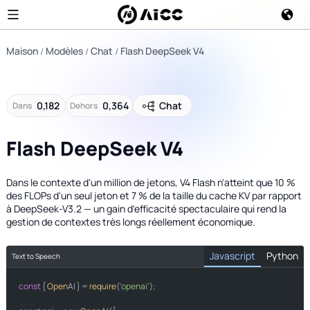
Maison
Modèles
Chat
Flash DeepSeek V4
0,182
0,364
Chat
Dans
Dehors
Flash DeepSeek V4
Dans le contexte d'un million de jetons, V4 Flash n'atteint que 10 %
des FLOPs d'un seul jeton et 7 % de la taille du cache KV par rapport
à DeepSeek-V3.2 — un gain d'efficacité spectaculaire qui rend la
gestion de contextes très longs réellement économique.
Javascript
Python
Text to Speech
const
import
 { 
Open
AI } = 
require
(
'openai'
);

from
import