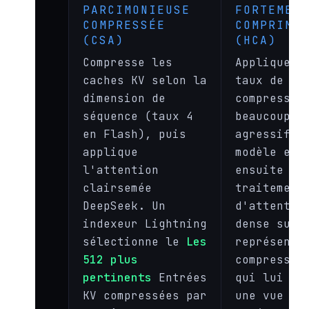
PARCIMONIEUSE
FORTEMEN
COMPRESSÉE
COMPRIMÉ
(CSA)
(HCA)
Compresse les
Applique u
caches KV selon la
taux de
dimension de
compressio
séquence (taux 4
beaucoup p
en Flash), puis
agressif
1
applique
modèle eff
l'attention
ensuite un
clairsemée
traitement
DeepSeek. Un
d'attentio
indexeur Lightning
dense sur 
sélectionne le
Les
représenta
512 plus
compressée
pertinents
Entrées
qui lui co
KV compressées par
une vue gl