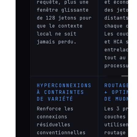
requête, plus une
et économi
fenêtre glissante
des jetons
de 128 jetons pour
distants à
que le contexte
chaque cou
local ne soit
Les couche
jamais perdu.
et HCA son
entrelacée
tout au lo
processus.
HYPERCONNEXIONS
ROUTAGE 
À CONTRAINTES
+ OPTIMI
DE VARIÉTÉ
DE MUONS
Renforce les
Les 3 prem
connexions
couches Mo
résiduelles
utilisent 
conventionnelles
routage Ha