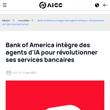
Maison
nouvelles
Bank of America intègre des agents d'IA pour révolutionner
ses services bancaires
Samsung lève l'interdiction
Les cybermenace
concernant l'IA : ChatGPT
arrivent : comm
Enterprise et Codex sont
principales ag
désormais autorisés pour une
renseignement 
Bank of America intègre des
utilisation par les employés.
qu'elles vous a
bientôt.
agents d'IA pour révolutionner
ses services bancaires
2026-03-29
par l'AICC