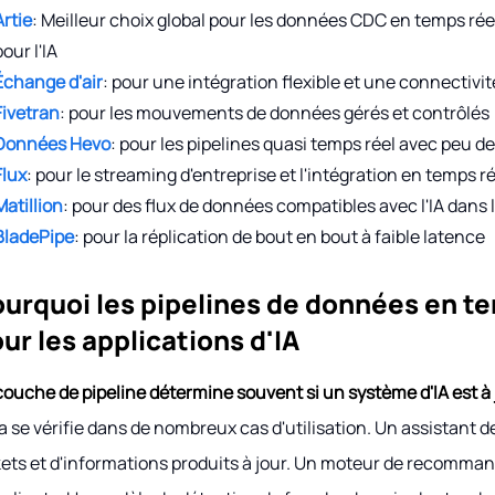
Artie
: Meilleur choix global pour les données CDC en temps rée
pour l'IA
Échange d'air
: pour une intégration flexible et une connectivit
Fivetran
: pour les mouvements de données gérés et contrôlés
Données Hevo
: pour les pipelines quasi temps réel avec peu 
Flux
: pour le streaming d'entreprise et l'intégration en temps r
Matillion
: pour des flux de données compatibles avec l'IA dan
BladePipe
: pour la réplication de bout en bout à faible latence
urquoi les pipelines de données en t
ur les applications d'IA
couche de pipeline détermine souvent si un système d'IA est à 
a se vérifie dans de nombreux cas d'utilisation. Un assistant d
kets et d'informations produits à jour. Un moteur de recomm