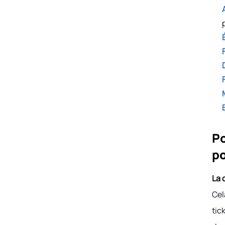
Po
po
La 
Cel
tic