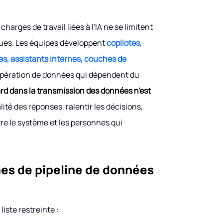
harges de travail liées à l'IA ne se limitent
iques. Les équipes développent
copilotes,
s, assistants internes, couches de
cupération de données qui dépendent du
ard dans la transmission des données n'est
ité des réponses, ralentir les décisions,
tre le système et les personnes qui
mes de pipeline de données
iste restreinte :