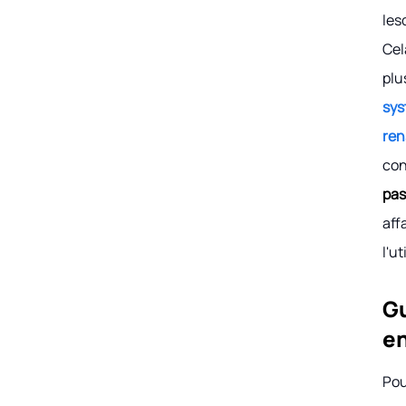
les
Cel
plu
sys
ren
con
pas
aff
l'ut
Gu
en
Pou