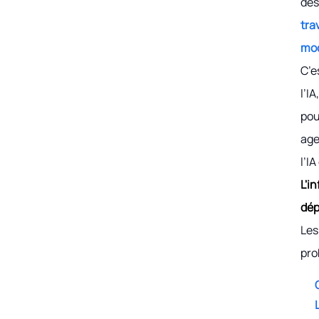
des
tra
mod
C’e
l’I
pou
age
l’I
L'i
dép
Les
pro