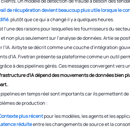
 clients. Un modèle de détection de fraude a besoin des tenda
vail de récupération devient beaucoup plus utile lorsque le con
ifié.
plutôt que ce qui a changé il y a quelques heures.
st l’une des raisons pour lesquelles les fournisseurs du secteu
A, et non plus seulement sur l’analyse de données. Artie se po
r l’IA. Airbyte se décrit comme une couche d’intégration gouv
nts d’IA. Fivetran présente sa plateforme comme un outil perm
A grâce à des pipelines gérés. Ces messages convergent vers 
nfrastructure d'IA dépend des mouvements de données bien pl
art.
.
 pipelines en temps réel sont importants car ils permettent 
blèmes de production :
Contexte plus récent
pour les modèles, les agents et les applic
Latence réduite
entre les changements de source et la conso