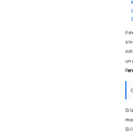
Il 
s'i
inf
un 
l'e
Si 
mod
Si 