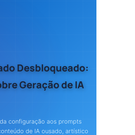
ado Desbloqueado:
bre Geração de IA
 da configuração aos prompts
onteúdo de IA ousado, artístico