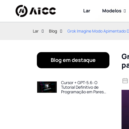
Lar
Modelos
Lar
Blog
Grok Imagine Modo Apimentado D
G
Blog em destaque
p
Cursor + GPT-5.6: O
Tutorial Definitivo de
Programação em Pares
com IA para 2026 — Crie
Projetos Completos em
Horas