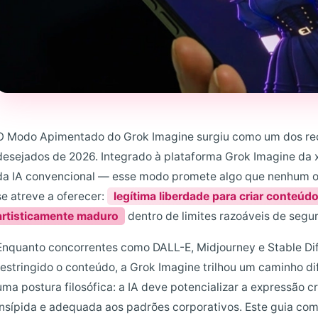
O Modo Apimentado do Grok Imagine surgiu como um dos rec
desejados de 2026. Integrado à plataforma Grok Imagine da 
da IA ​​convencional — esse modo promete algo que nenhum o
se atreve a oferecer:
legítima liberdade para criar conteúd
artisticamente maduro
dentro de limites razoáveis ​​de segu
Enquanto concorrentes como DALL-E, Midjourney e Stable Di
restringido o conteúdo, a Grok Imagine trilhou um caminho 
uma postura filosófica: a IA deve potencializar a expressão cr
insípida e adequada aos padrões corporativos. Este guia co