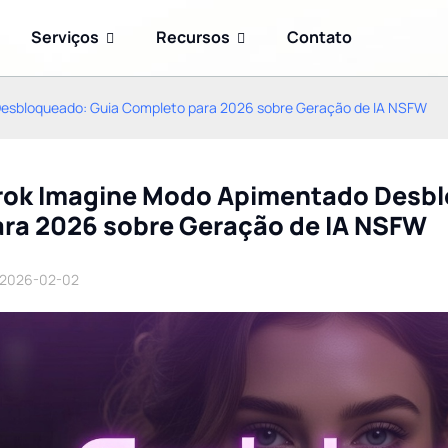
Serviços
Recursos
Contato
esbloqueado: Guia Completo para 2026 sobre Geração de IA NSFW
rok Imagine Modo Apimentado Desbl
ara 2026 sobre Geração de IA NSFW
2026-02-02
Prompt Engineering
GPT-5.6: A família de
Advanced 2026: 10
modelos revolucionária da
modelos para triplicar sua
OpenAI – Sol, Terra e Luna
precisão com GPT-5.6,
explicados (atualização
Claude 5 e outros
de 2026)
modelos de vanguarda.