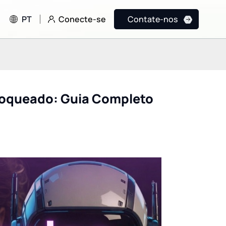
Conecte-se
PT
Contate-nos
oqueado: Guia Completo
Grok 4.5: O salto
A Ascensão da
revolucionário da xAI
Programação Vibe
(SpaceXAI) em
a Lovable está
programação, IA ativa e
Reescrevendo as R
inteligência de fronteira
do Desenvolviment
com custo-benefício.
Aplicativos Full-St
com IA