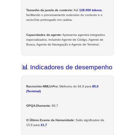
Tamanho da janela de contexto:
Até
128.000 tokens
,
facilitando o processamento extensivo do contexto e o
raciocínio prolongado em cadeia.
Capacidades do agente:
Apresenta agentes integrados
especializados, incluindo Agente de Código, Agente de
Busca, Agente de Navegação e Agente de Terminal.
📊
Indicadores de desempenho
Raciocínio MMLU-Pro:
Melhorou de 84,8 para
85,0
(Terminal)
GPQA-Diamante:
80,7
O Último Exame da Humanidade:
Salto significativo de
15,9 para
21,7