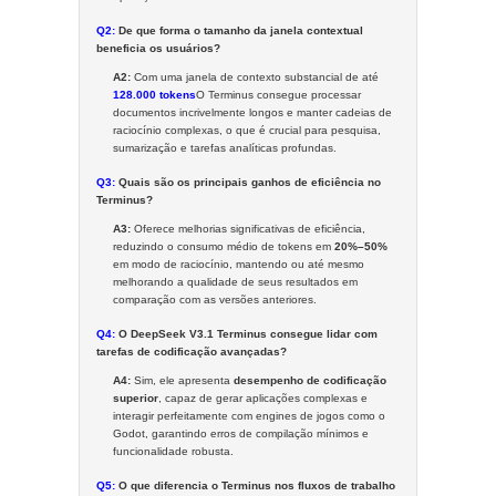
Q2:
De que forma o tamanho da janela contextual
beneficia os usuários?
A2:
Com uma janela de contexto substancial de até
128.000 tokens
O Terminus consegue processar
documentos incrivelmente longos e manter cadeias de
raciocínio complexas, o que é crucial para pesquisa,
sumarização e tarefas analíticas profundas.
Q3:
Quais são os principais ganhos de eficiência no
Terminus?
A3:
Oferece melhorias significativas de eficiência,
reduzindo o consumo médio de tokens em
20%–50%
em modo de raciocínio, mantendo ou até mesmo
melhorando a qualidade de seus resultados em
comparação com as versões anteriores.
Q4:
O DeepSeek V3.1 Terminus consegue lidar com
tarefas de codificação avançadas?
A4:
Sim, ele apresenta
desempenho de codificação
superior
, capaz de gerar aplicações complexas e
interagir perfeitamente com engines de jogos como o
Godot, garantindo erros de compilação mínimos e
funcionalidade robusta.
Q5:
O que diferencia o Terminus nos fluxos de trabalho