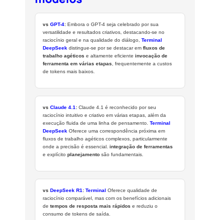
vs
GPT-4
:
Embora o GPT-4 seja celebrado por sua
versatilidade e resultados criativos, destacando-se no
raciocínio geral e na qualidade do diálogo,
Terminal
DeepSeek
distingue-se por se destacar em
fluxos de
trabalho agéticos
e altamente eficiente
invocação de
ferramenta em várias etapas
, frequentemente a custos
de tokens mais baixos.
vs
Claude 4.1
:
Claude 4.1 é reconhecido por seu
raciocínio intuitivo e criativo em várias etapas, além da
execução fluida de uma linha de pensamento.
Terminal
DeepSeek
Oferece uma correspondência próxima em
fluxos de trabalho agéticos complexos, particularmente
onde a precisão é essencial.
integração de ferramentas
e explícito
planejamento
são fundamentais.
vs
DeepSeek R1
:
Terminal
Oferece qualidade de
raciocínio comparável, mas com os benefícios adicionais
de
tempos de resposta mais rápidos
e reduziu o
consumo de tokens de saída.