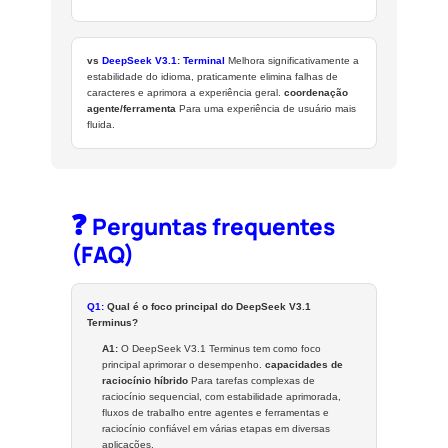
vs
DeepSeek V3.1
:
Terminal
Melhora significativamente a
estabilidade do idioma, praticamente elimina falhas de
caracteres e aprimora a experiência geral.
coordenação
agente/ferramenta
Para uma experiência de usuário mais
fluida.
❓
Perguntas frequentes
(FAQ)
Q1:
Qual é o foco principal do DeepSeek V3.1
Terminus?
A1:
O DeepSeek V3.1 Terminus tem como foco
principal aprimorar o desempenho.
capacidades de
raciocínio híbrido
Para tarefas complexas de
raciocínio sequencial, com estabilidade aprimorada,
fluxos de trabalho entre agentes e ferramentas e
raciocínio confiável em várias etapas em diversas
aplicações.