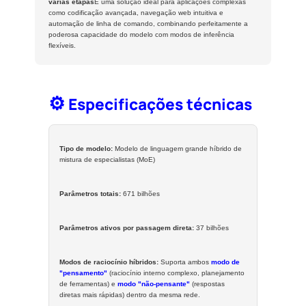
várias etapas
É uma solução ideal para aplicações complexas
como codificação avançada, navegação web intuitiva e
automação de linha de comando, combinando perfeitamente a
poderosa capacidade do modelo com modos de inferência
flexíveis.
⚙️
Especificações técnicas
Tipo de modelo:
Modelo de linguagem grande híbrido de
mistura de especialistas (MoE)
Parâmetros totais:
671 bilhões
Parâmetros ativos por passagem direta:
37 bilhões
Modos de raciocínio híbridos:
Suporta ambos
modo de
"pensamento"
(raciocínio interno complexo, planejamento
de ferramentas) e
modo "não-pensante"
(respostas
diretas mais rápidas) dentro da mesma rede.