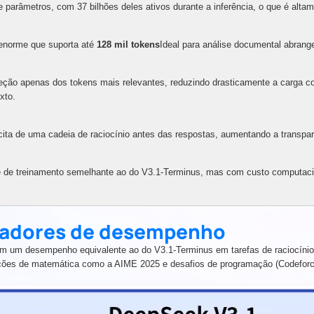
e parâmetros, com 37 bilhões deles ativos durante a inferência, o que é altam
enorme que suporta até
128 mil tokens
Ideal para análise documental abrang
eção apenas dos tokens mais relevantes, reduzindo drasticamente a carga c
xto.
cita de uma cadeia de raciocínio antes das respostas, aumentando a transpa
de treinamento semelhante ao do V3.1-Terminus, mas com custo computacio
cadores de desempenho
ém um desempenho equivalente ao do V3.1-Terminus em tarefas de raciocín
ções de matemática como a AIME 2025 e desafios de programação (Codeforc