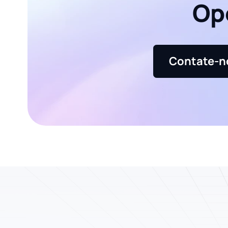
Op
Contate-n