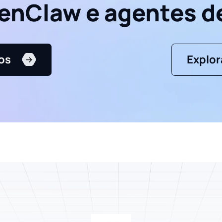
enClaw e agentes de
os
Explor