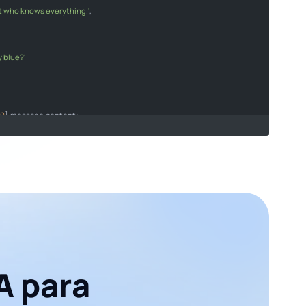
nt who knows everything.'
istant who knows everything."
,

y blue?'
e sky blue?"
0
].
message
.
content
;

ge}
`
);

A para