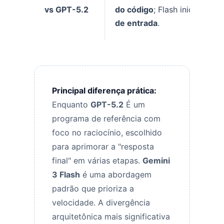
vs GPT-5.2
do código
; Flash inicia em
T
de entrada
.
Principal diferença prática:
Enquanto
GPT-5.2
É um
programa de referência com
foco no raciocínio, escolhido
para aprimorar a "resposta
final" em várias etapas.
Gemini
3 Flash
é uma abordagem
padrão que prioriza a
velocidade. A divergência
arquitetônica mais significativa