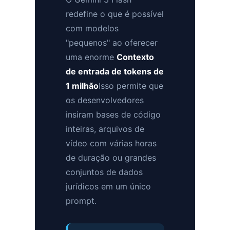
redefine o que é possível
com modelos
"pequenos" ao oferecer
uma enorme
Contexto
de entrada de tokens de
1 milhão
Isso permite que
os desenvolvedores
insiram bases de código
inteiras, arquivos de
vídeo com várias horas
de duração ou grandes
conjuntos de dados
jurídicos em um único
prompt.