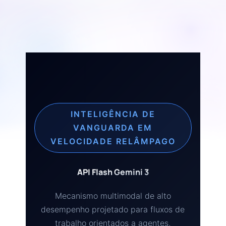
INTELIGÊNCIA DE
VANGUARDA EM
VELOCIDADE RELÂMPAGO
API Flash Gemini 3
Mecanismo multimodal de alto
desempenho projetado para fluxos de
trabalho orientados a agentes,