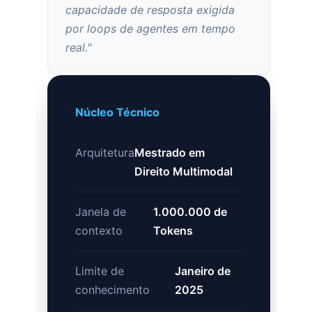
capacidade de resposta exigida
por loops de agentes em tempo
real."
Núcleo Técnico
Arquitetura
Mestrado em
Direito Multimodal
Janela de
1.000.000 de
contexto
Tokens
Limite de
Janeiro de
conhecimento
2025