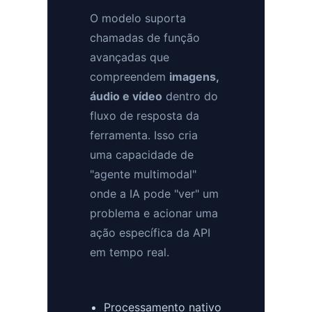
O modelo suporta
chamadas de função
avançadas que
compreendem
imagens,
áudio e vídeo
dentro do
fluxo de resposta da
ferramenta. Isso cria
uma capacidade de
"agente multimodal"
onde a IA pode "ver" um
problema e acionar uma
ação específica da API
em tempo real.
Processamento nativo