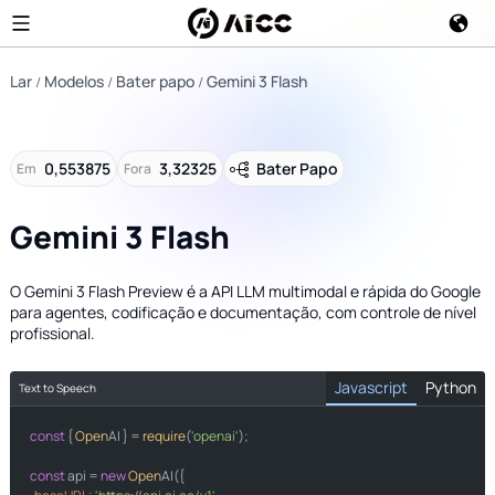
Lar
Modelos
Bater papo
Gemini 3 Flash
0,553875
3,32325
Bater Papo
Em
Fora
Gemini 3 Flash
O Gemini 3 Flash Preview é a API LLM multimodal e rápida do Google
para agentes, codificação e documentação, com controle de nível
profissional.
Javascript
Python
Text to Speech
const
import
 { 
Open
AI } = 
require
(
'openai'
);

from
import
const
 api = 
new
Open
AI({
