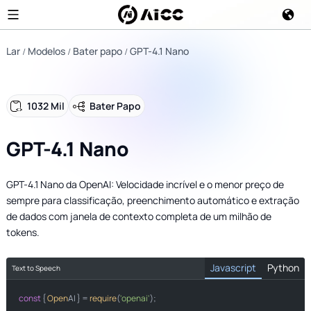
Lar
Modelos
Bater papo
GPT-4.1 Nano
1032 Mil
Bater Papo
GPT-4.1 Nano
GPT-4.1 Nano da OpenAI: Velocidade incrível e o menor preço de
sempre para classificação, preenchimento automático e extração
de dados com janela de contexto completa de um milhão de
tokens.
Javascript
Python
Text to Speech
const
import
 { 
Open
AI } = 
require
(
'openai'
);

from
import