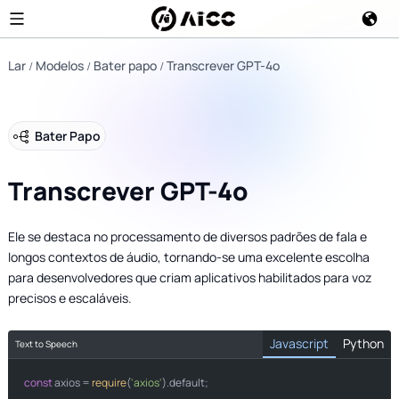
Lar
Modelos
Bater papo
Transcrever GPT-4o
Bater Papo
Transcrever GPT-4o
Ele se destaca no processamento de diversos padrões de fala e
longos contextos de áudio, tornando-se uma excelente escolha
para desenvolvedores que criam aplicativos habilitados para voz
precisos e escaláveis.
Javascript
Python
Text to Speech
const
import
 axios = 
require
(
'axios'
).
default
;
