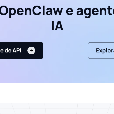
 OpenClaw e agent
IA
e de API
Explor