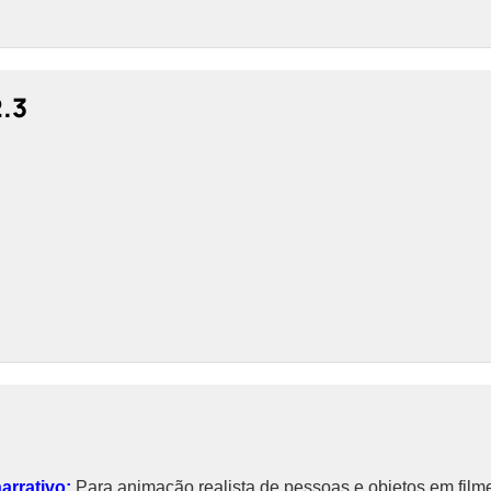
2.3
arrativo:
Para animação realista de pessoas e objetos em filme