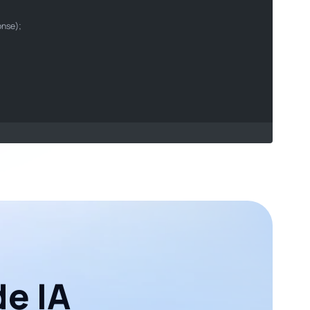
son
onse);

e IA