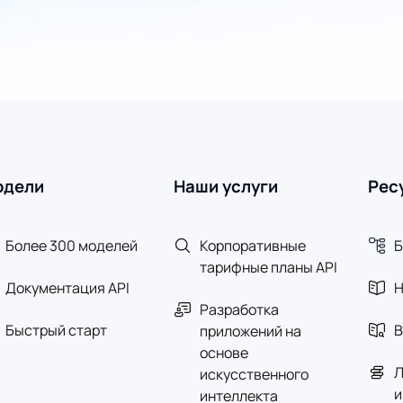
одели
Наши услуги
Рес
Более 300 моделей
Корпоративные
Б
тарифные планы API
Документация API
Н
Разработка
Быстрый старт
В
приложений на
основе
Л
искусственного
и
интеллекта