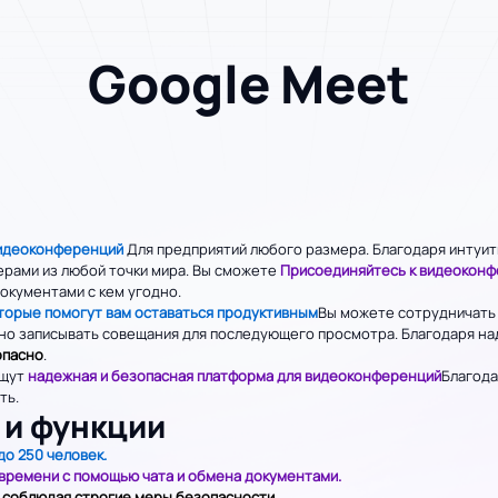
Google Meet
видеоконференций
Для предприятий любого размера. Благодаря интуит
нерами из любой точки мира. Вы сможете
Присоединяйтесь к видеоконф
документами с кем угодно.
торые помогут вам оставаться продуктивным
Вы можете сотрудничать 
пасно записывать совещания для последующего просмотра. Благодаря 
опасно
.
ищут
надежная и безопасная платформа для видеоконференций
Благода
ть.
 и функции
о 250 человек.
 времени с помощью чата и обмена документами.
 соблюдая строгие меры безопасности.