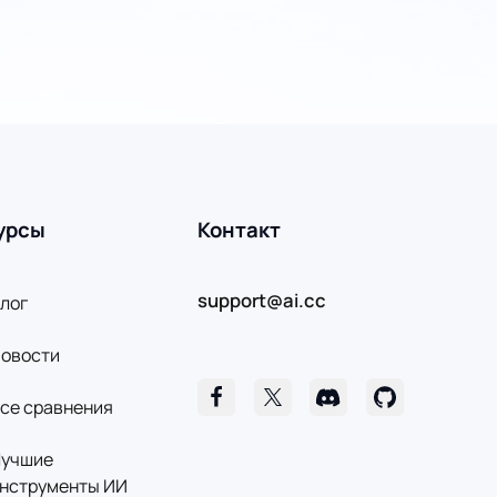
урсы
Контакт
support@ai.cc
лог
овости
се сравнения
учшие
нструменты ИИ