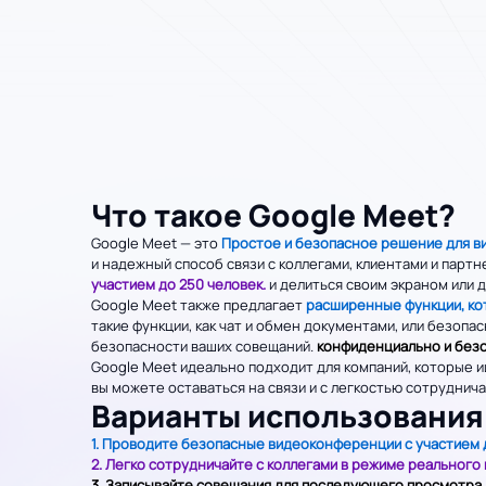
Что такое Google Meet?
Google Meet — это
Простое и безопасное решение для 
и надежный способ связи с коллегами, клиентами и парт
участием до 250 человек.
и делиться своим экраном или 
Google Meet также предлагает
расширенные функции, ко
такие функции, как чат и обмен документами, или безо
безопасности ваших совещаний.
конфиденциально и без
Google Meet идеально подходит для компаний, которые 
вы можете оставаться на связи и с легкостью сотруднича
Варианты использования
1. Проводите безопасные видеоконференции с участием д
2. Легко сотрудничайте с коллегами в режиме реального
3. Записывайте совещания для последующего просмотра,