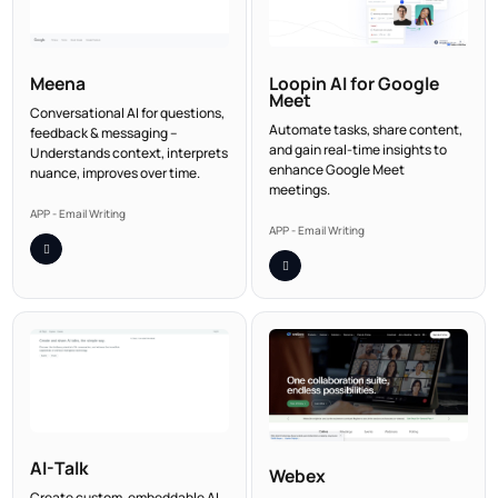
Meena
Loopin AI for Google
Meet
Conversational AI for questions,
Automate tasks, share content,
feedback & messaging –
and gain real-time insights to
Understands context, interprets
enhance Google Meet
nuance, improves over time.
meetings.
APP - Email Writing
APP - Email Writing
AI-Talk
Webex
Create custom, embeddable AI