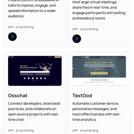
Host large virtual meetings,
talks to impress, engage, and
share files in real-time, and
spread information to a wider
engage participants with polling
audience.
and breakout rooms.
APP - Email Writing
APP - Email Writing
Osschat
TextGod
Connect developers, share best
Automate customer service,
practices, and collaborate on
personalize messages, and
open source projects with real-
track effectiveness with real-
time chat.
time analytics.
APP - Email Writing
APP - Email Writing