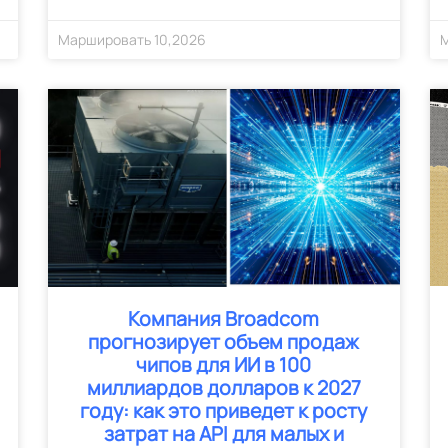
Маршировать
10
,
2026
Компания Broadcom
прогнозирует объем продаж
чипов для ИИ в 100
миллиардов долларов к 2027
году: как это приведет к росту
затрат на API для малых и