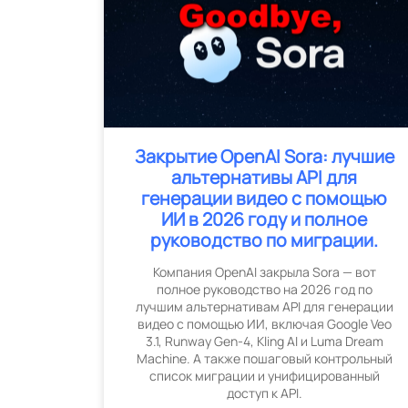
Закрытие OpenAI Sora: лучшие
альтернативы API для
генерации видео с помощью
ИИ в 2026 году и полное
руководство по миграции.
Компания OpenAI закрыла Sora — вот
полное руководство на 2026 год по
лучшим альтернативам API для генерации
видео с помощью ИИ, включая Google Veo
3.1, Runway Gen-4, Kling AI и Luma Dream
Machine. А также пошаговый контрольный
список миграции и унифицированный
доступ к API.