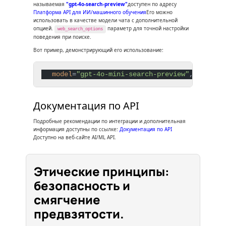
называемая
"gpt-4o-search-preview"
доступен по адресу
Платформа API для ИИ/машинного обучения
Его можно
использовать в качестве модели чата с дополнительной
опцией.
параметр для точной настройки
web_search_options
поведения при поиске.
Вот пример, демонстрирующий его использование:
model
=
"gpt-4o-mini-search-preview"
, web_sea
Документация по API
Подробные рекомендации по интеграции и дополнительная
информация доступны по ссылке:
Документация по API
Доступно на веб-сайте AI/ML API.
Этические принципы:
безопасность и
смягчение
предвзятости.