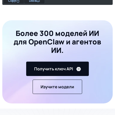
Copy
Docs
main
Более 300 моделей ИИ
для OpenClaw и агентов
ИИ.
Получить ключ API
Изучите модели