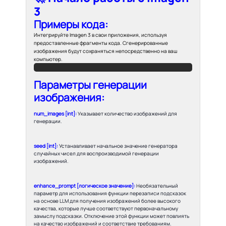
3
Примеры кода:
Интегрируйте Imagen 3 в свои приложения, используя
предоставленные фрагменты кода. Сгенерированные
изображения будут сохраняться непосредственно на ваш
компьютер.
Параметры генерации
изображения:
num_images [int]:
Указывает количество изображений для
генерации.
seed [int]:
Устанавливает начальное значение генератора
случайных чисел для воспроизводимой генерации
изображений.
enhance_prompt [логическое значение]:
Необязательный
параметр для использования функции перезаписи подсказок
на основе LLM для получения изображений более высокого
качества, которые лучше соответствуют первоначальному
замыслу подсказки. Отключение этой функции может повлиять
на качество изображений и соответствие требованиям.