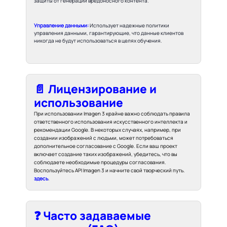
защиты от генерации вредоносного контента.
Управление данными:
Использует надежные политики
управления данными, гарантирующие, что данные клиентов
никогда не будут использоваться в целях обучения.
📄 Лицензирование и
использование
При использовании Imagen 3 крайне важно соблюдать правила
ответственного использования искусственного интеллекта и
рекомендации Google. В некоторых случаях, например, при
создании изображений с людьми, может потребоваться
дополнительное согласование с Google. Если ваш проект
включает создание таких изображений, убедитесь, что вы
соблюдаете необходимые процедуры согласования.
Воспользуйтесь API Imagen 3 и начните свой творческий путь.
здесь
.
❓ Часто задаваемые