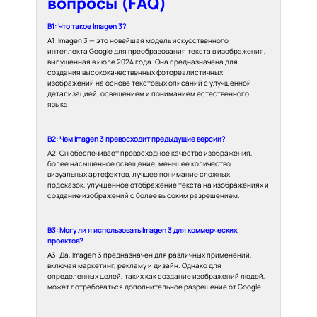
вопросы (FAQ)
В1: Что такое Imagen 3?
A1: Imagen 3 — это новейшая модель искусственного
интеллекта Google для преобразования текста в изображения,
выпущенная в июле 2024 года. Она предназначена для
создания высококачественных фотореалистичных
изображений на основе текстовых описаний с улучшенной
детализацией, освещением и пониманием естественного
языка.
В2: Чем Imagen 3 превосходит предыдущие версии?
A2: Он обеспечивает превосходное качество изображения,
более насыщенное освещение, меньшее количество
визуальных артефактов, лучшее понимание сложных
подсказок, улучшенное отображение текста на изображениях и
создание изображений с более высоким разрешением.
В3: Могу ли я использовать Imagen 3 для коммерческих
проектов?
A3: Да, Imagen 3 предназначен для различных применений,
включая маркетинг, рекламу и дизайн. Однако для
определенных целей, таких как создание изображений людей,
может потребоваться дополнительное разрешение от Google.