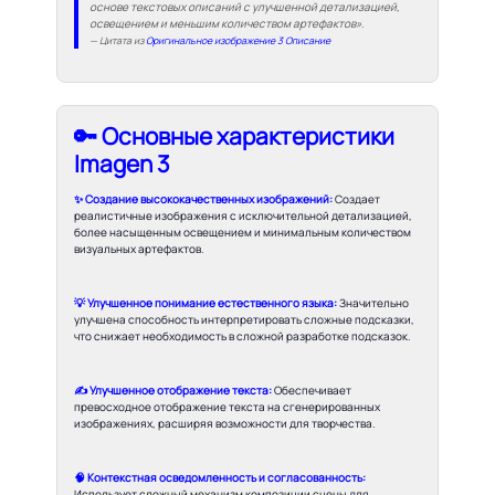
основе текстовых описаний с улучшенной детализацией,
освещением и меньшим количеством артефактов».
— Цитата из
Оригинальное изображение 3 Описание
🔑 Основные характеристики
Imagen 3
✨ Создание высококачественных изображений:
Создает
реалистичные изображения с исключительной детализацией,
более насыщенным освещением и минимальным количеством
визуальных артефактов.
💡 Улучшенное понимание естественного языка:
Значительно
улучшена способность интерпретировать сложные подсказки,
что снижает необходимость в сложной разработке подсказок.
✍️ Улучшенное отображение текста:
Обеспечивает
превосходное отображение текста на сгенерированных
изображениях, расширяя возможности для творчества.
🧠 Контекстная осведомленность и согласованность:
Использует сложный механизм композиции сцены для