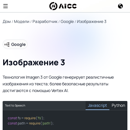
Дом
Модели
Разработчик
Google
Изображение 3
Google
Изображение 3
Технология Imagen 3 от Google генерирует реалистичные
изображения из текста; более безопасные результаты
достигаются с помощью Vertex AI.
Javascript
Python
Text to Speech
const
import
 fs = 
require
(
'fs'
const
 path = 
require
(
'path'
);
