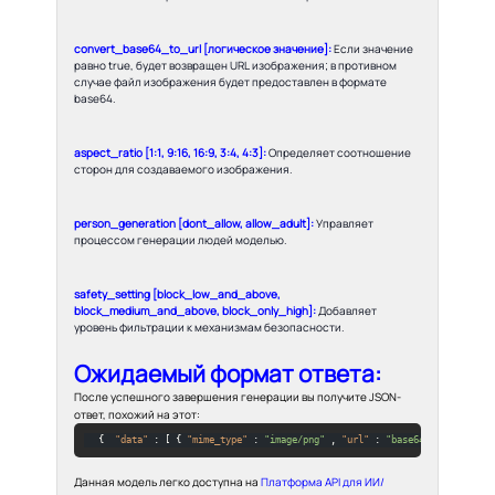
convert_base64_to_url [логическое значение]:
Если значение
равно true, будет возвращен URL изображения; в противном
случае файл изображения будет предоставлен в формате
base64.
aspect_ratio [1:1, 9:16, 16:9, 3:4, 4:3]:
Определяет соотношение
сторон для создаваемого изображения.
person_generation [dont_allow, allow_adult]:
Управляет
процессом генерации людей моделью.
safety_setting [block_low_and_above,
block_medium_and_above, block_only_high]:
Добавляет
уровень фильтрации к механизмам безопасности.
Ожидаемый формат ответа:
После успешного завершения генерации вы получите JSON-
ответ, похожий на этот:
{
"data"
:
[
{
"mime_type"
:
"image/png"
,
"url"
:
"base64image / url"
Данная модель легко доступна на
Платформа API для ИИ/