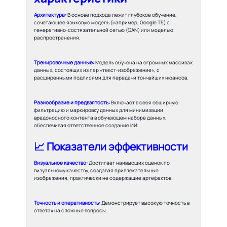
Архитектура:
В основе подхода лежит глубокое обучение,
сочетающее языковую модель (например, Google T5) с
генеративно-состязательной сетью (GAN) или моделью
распространения.
Тренировочные данные:
Модель обучена на огромных массивах
данных, состоящих из пар «текст-изображение», с
расширенными подписями для передачи тончайших нюансов.
Разнообразие и предвзятость:
Включает в себя обширную
фильтрацию и маркировку данных для минимизации
вредоносного контента в обучающем наборе данных,
обеспечивая ответственное создание ИИ.
📈 Показатели эффективности
Визуальное качество:
Достигает наивысших оценок по
визуальному качеству, создавая привлекательные
изображения, практически не содержащие артефактов.
Точность и оперативность:
Демонстрирует высокую точность в
ответах на сложные вопросы.