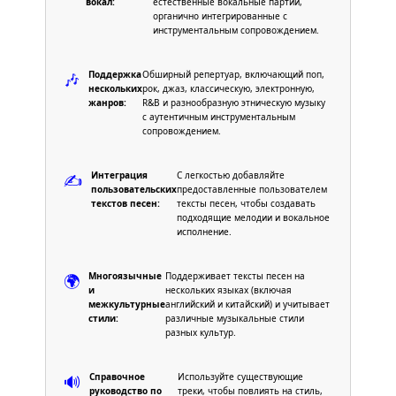
вокал:
естественные вокальные партии,
органично интегрированные с
инструментальным сопровождением.
Поддержка
Обширный репертуар, включающий поп,
🎶
нескольких
рок, джаз, классическую, электронную,
жанров:
R&B и разнообразную этническую музыку
с аутентичным инструментальным
сопровождением.
Интеграция
С легкостью добавляйте
✍️
пользовательских
предоставленные пользователем
текстов песен:
тексты песен, чтобы создавать
подходящие мелодии и вокальное
исполнение.
Многоязычные
Поддерживает тексты песен на
🌍
и
нескольких языках (включая
межкультурные
английский и китайский) и учитывает
стили:
различные музыкальные стили
разных культур.
Справочное
Используйте существующие
🔊
руководство по
треки, чтобы повлиять на стиль,