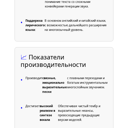
понимание текста со сложными
конвейерами генерации звука.
Поддержка
В основном английский и китайский языки,
•
лирического
с возможностью дальнейшего расширения
языка:
на многоязычный уровень.
📈
Показатели
производительности
Производит
связные,
с плавными переходами и
•
эмоционально
богатым инструментальным
выразительные
многослойным звучанием.
песни
Достигает
высокий
Обеспечивая чистый тембр и
•
реализм в
выразительные нюансы,
синтезе
превосходящие предыдущие
вокала
версии моделей.