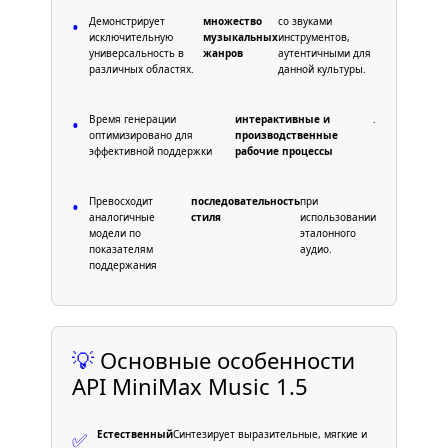
Демонстрирует
множество
со звуками
•
исключительную
музыкальных
инструментов,
универсальность в
жанров
аутентичными для
различных областях.
данной культуры.
Время генерации
интерактивные и
.
•
оптимизировано для
производственные
эффективной поддержки
рабочие процессы
Превосходит
последовательность
при
•
аналогичные
стиля
использовании
модели по
эталонного
показателям
аудио.
поддержания
💡
Основные особенности
API MiniMax Music 1.5
Естественный
Синтезирует выразительные, мягкие и
✅