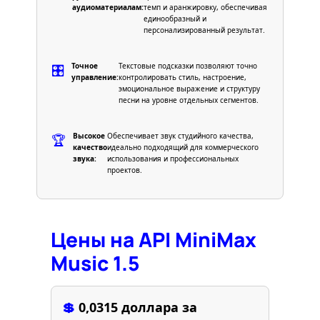
аудиоматериалам:
темп и аранжировку, обеспечивая
единообразный и
персонализированный результат.
Точное
Текстовые подсказки позволяют точно
🎛️
управление:
контролировать стиль, настроение,
эмоциональное выражение и структуру
песни на уровне отдельных сегментов.
Высокое
Обеспечивает звук студийного качества,
🏆
качество
идеально подходящий для коммерческого
звука:
использования и профессиональных
проектов.
Цены на API MiniMax
Music 1.5
💲
0,0315 доллара за