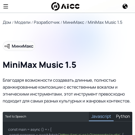
Дом
Модели
Разработчик
МиниМакс
MiniMax Music 1.5
МиниМакс
MiniMax Music 1.5
Благодаря возможности создавать длинные, полностью
аранжированные композиции с естественным вокалом и
этническими инструментами, этот инструмент превосходно
подходит для самых разных культурных и жанровых контекстов.
Javascript
Python
Text to Speech
const main 
import
=
 async 
(
)
=
>
{
  const response 
=
 await fetch
(
'https://api.ai.cc/v2/generate/audio'
,
{