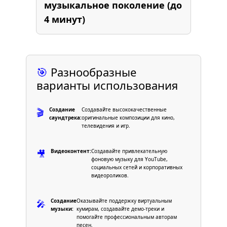
музыкальное поколение
(до
4 минут)
🎯
Разнообразные
варианты использования
Создание
Создавайте высококачественные
🎬
саундтрека:
оригинальные композиции для кино,
телевидения и игр.
Видеоконтент:
Создавайте привлекательную
🎥
фоновую музыку для YouTube,
социальных сетей и корпоративных
видеороликов.
Создание
Оказывайте поддержку виртуальным
🎤
музыки:
кумирам, создавайте демо-треки и
помогайте профессиональным авторам
песен.