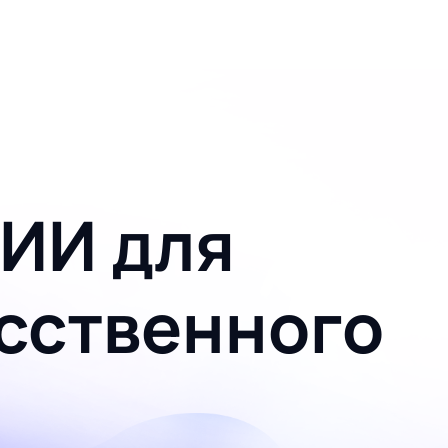
 ИИ для
усственного