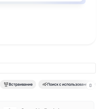
Встраивание
Поиск с использованием ИИ