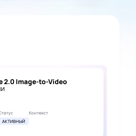
 2.0 Image-to-Video
ИИ
Статус
Контекст
АКТИВНЫЙ