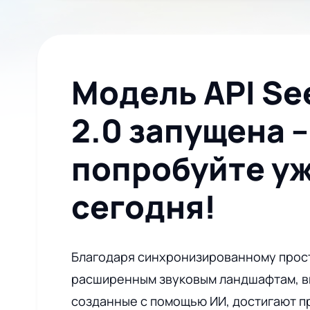
Модель API Se
2.0 запущена –
попробуйте у
сегодня!
Благодаря синхронизированному прос
расширенным звуковым ландшафтам, в
созданные с помощью ИИ, достигают 