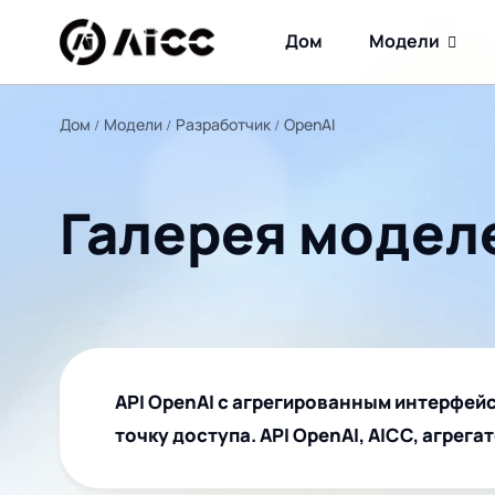
Дом
Модели
Дом
Модели
Разработчик
OpenAI
Галерея модел
API OpenAI с агрегированным интерфейс
точку доступа. API OpenAI, AICC, агрегат