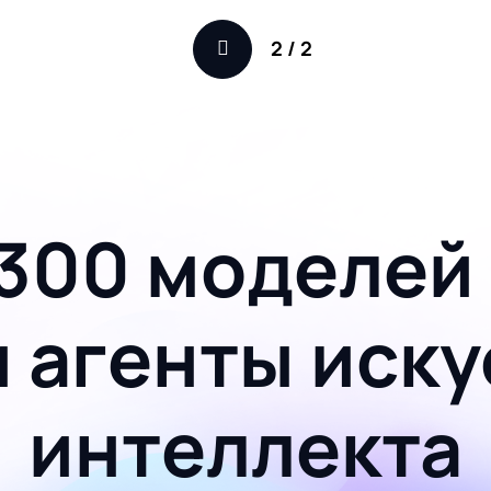
2
/
2
300 моделей
 агенты иск
интеллекта