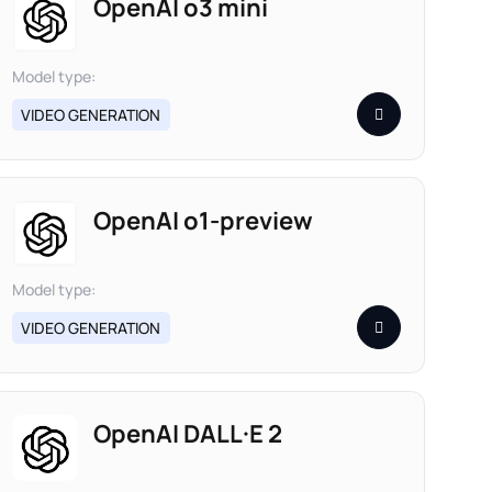
OpenAI o3 mini
Model type:
VIDEO GENERATION
OpenAI o1-preview
Model type:
VIDEO GENERATION
OpenAI DALL·E 2