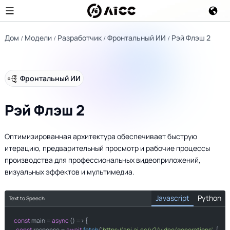
Дом
Модели
Разработчик
Фронтальный ИИ
Рэй Флэш 2
Фронтальный ИИ
Рэй Флэш 2
Оптимизированная архитектура обеспечивает быструю
итерацию, предварительный просмотр и рабочие процессы
производства для профессиональных видеоприложений,
визуальных эффектов и мультимедиа.
Javascript
Python
Text to Speech
const
import
 main = 
 requests

async
 () => {

const
 response = 
await
fetch
(
'https://api.ai.cc/v2/video/generations'
, {
