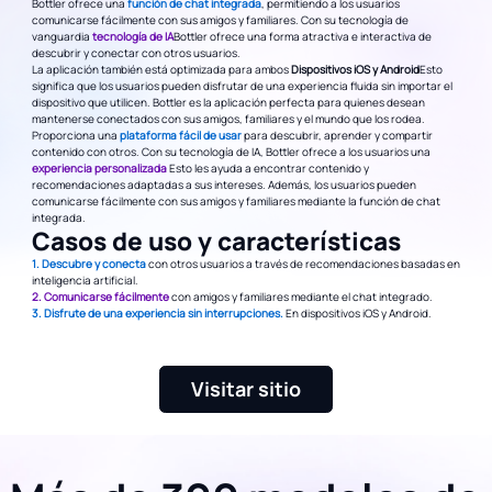
Bottler ofrece una
función de chat integrada
, permitiendo a los usuarios
comunicarse fácilmente con sus amigos y familiares. Con su tecnología de
vanguardia
tecnología de IA
Bottler ofrece una forma atractiva e interactiva de
descubrir y conectar con otros usuarios.
La aplicación también está optimizada para ambos
Dispositivos iOS y Android
Esto
significa que los usuarios pueden disfrutar de una experiencia fluida sin importar el
dispositivo que utilicen. Bottler es la aplicación perfecta para quienes desean
mantenerse conectados con sus amigos, familiares y el mundo que los rodea.
Proporciona una
plataforma fácil de usar
para descubrir, aprender y compartir
contenido con otros. Con su tecnología de IA, Bottler ofrece a los usuarios una
experiencia personalizada
Esto les ayuda a encontrar contenido y
recomendaciones adaptadas a sus intereses. Además, los usuarios pueden
comunicarse fácilmente con sus amigos y familiares mediante la función de chat
integrada.
Casos de uso y características
1. Descubre y conecta
con otros usuarios a través de recomendaciones basadas en
inteligencia artificial.
2. Comunicarse fácilmente
con amigos y familiares mediante el chat integrado.
3. Disfrute de una experiencia sin interrupciones.
En dispositivos iOS y Android.
Visitar sitio