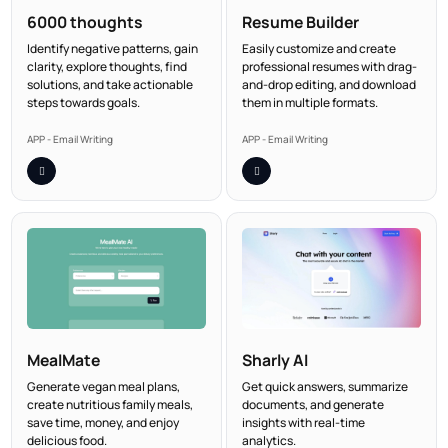
6000 thoughts
Resume Builder
Identify negative patterns, gain
Easily customize and create
clarity, explore thoughts, find
professional resumes with drag-
solutions, and take actionable
and-drop editing, and download
steps towards goals.
them in multiple formats.
APP - Email Writing
APP - Email Writing
MealMate
Sharly AI
Generate vegan meal plans,
Get quick answers, summarize
create nutritious family meals,
documents, and generate
save time, money, and enjoy
insights with real-time
delicious food.
analytics.