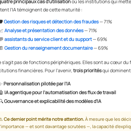
quatre principaux cas d'utilisation
où les institutions qui met
otent l'IA témoignent de cette maturité :
🛡️
Gestion des risques et détection des fraudes
— 71%
📈
Analyse et présentation des données
— 71%
💬
assistants du service client et du support
— 69%
📄
Gestion du renseignement documentaire
— 69%
ne s'agit pas de fonctions périphériques. Elles sont au cœur du
titutions financières. Pour l'avenir,
trois priorités
qui dominent 
✨
Personnalisation pilotée par l'IA
🤖
IA agentique pour l'automatisation des flux de travail
🔍
Gouvernance et explicabilité des modèles d'IA
⚠️
Ce dernier point mérite notre attention.
À mesure que les décis
l'importance — et sont davantage scrutées —, la capacité d'expliqu