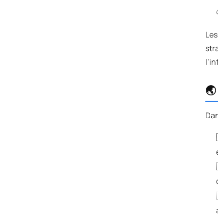
Les
str
l’i
🌏
Dan