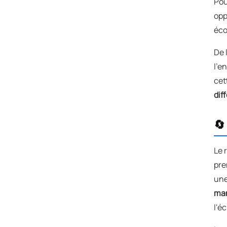
Pou
opp
éco
De 
l'e
cet
dif
🔄
Le 
pre
une
man
l'é