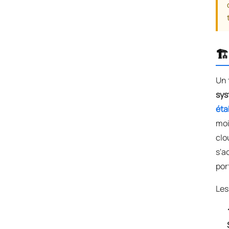
🏗
Un 
sys
éta
moi
clo
s'a
por
Les