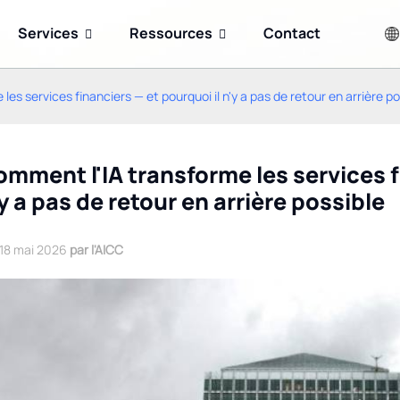
Services
Ressources
Contact
es services financiers — et pourquoi il n'y a pas de retour en arrière po
mment l'IA transforme les services f
y a pas de retour en arrière possible
18 mai 2026
par l'AICC
La Maison Blanche
Comment obtenir
compare l'ère de l'IA à la
l'autorisation pour les
révolution industrielle :
robots d'exploration d'IA
quelles conséquences
sur votre site web
pour l'avenir ?