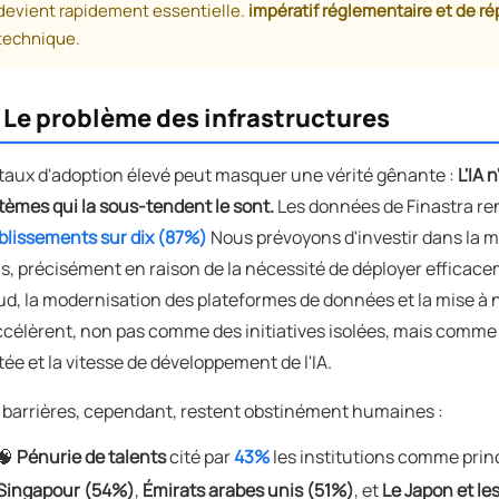
devient rapidement essentielle.
impératif réglementaire et de r
technique.
️ Le problème des infrastructures
taux d'adoption élevé peut masquer une vérité gênante :
L'IA 
tèmes qui la sous-tendent le sont.
Les données de Finastra ren
blissements sur dix (87%)
Nous prévoyons d'investir dans la 
s, précisément en raison de la nécessité de déployer efficacem
ud, la modernisation des plateformes de données et la mise à
ccélèrent, non pas comme des initiatives isolées, mais comm
tée et la vitesse de développement de l'IA.
 barrières, cependant, restent obstinément humaines :
🧠
Pénurie de talents
cité par
43%
les institutions comme prin
Singapour (54%)
,
Émirats arabes unis (51%)
, et
Le Japon et l