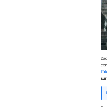
L'a
con
l'é
sur