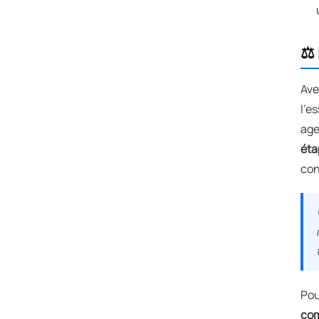
⚖️
Av
l'e
age
éta
con
Pou
com