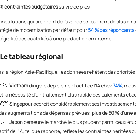
💰
contraintes budgétaires
suivre de près
 institutions qui prennent de l'avance se tournent de plus en 
atégie de modernisation par défaut pour
54 % des répondants
ntégralité des coûts liés à une production en interne.
 Le tableau régional
s la région Asie-Pacifique, les données reflètent des priorités 
🇻🇳
Vietnam
dirige le déploiement actif de l'IA chez
74%
, moti
et la nécessité d'un traitement plus rapide des paiements et de
🇸🇬
Singapour
accroît considérablement ses investissements 
des augmentations de dépenses prévues.
plus de 50 % d'une a
🇯🇵
Japon
demeure le marché le plus prudent parmi ceux étu
actif de l'IA, tel que rapporté, reflète les contraintes héritées