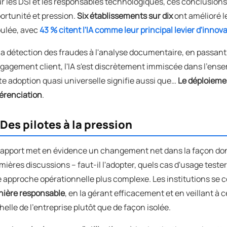
r les DSI et les responsables technologiques, ces conclusions d
ortunité et pression.
Six établissements sur dix
ont amélioré l
ulée, avec
43 % citent l'IA comme leur principal levier d'innova
la détection des fraudes à l'analyse documentaire, en passant 
ngagement client, l'IA s'est discrètement immiscée dans l'ense
te adoption quasi universelle signifie aussi que…
Le déploiemen
férenciation
.
 Des pilotes à la pression
rapport met en évidence un changement net dans la façon dont 
mières discussions – faut-il l'adopter, quels cas d'usage tester,
 approche opérationnelle plus complexe. Les institutions se
ière responsable
, en la gérant efficacement et en veillant à 
chelle de l'entreprise plutôt que de façon isolée.