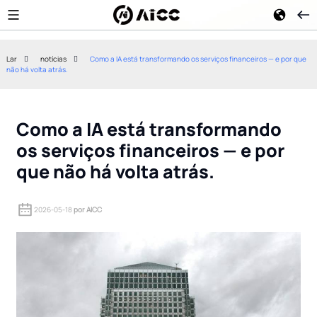
Lar
notícias
Como a IA está transformando os serviços financeiros — e por que
não há volta atrás.
A Guardoc Health automatiza
Como o investi
a documentação clínica com
está transform
modelos de IA da Amazon
economia dos 
Nova.
Como a IA está transformando
os serviços financeiros — e por
que não há volta atrás.
2026-05-18
por AICC