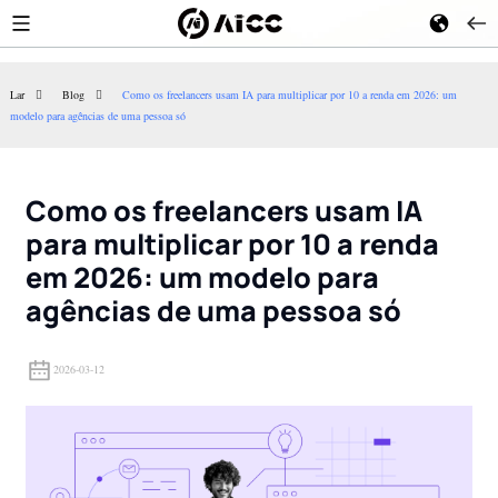
Lar
Blog
Como os freelancers usam IA para multiplicar por 10 a renda em 2026: um
modelo para agências de uma pessoa só
Prompt Engineering Advanced
GPT-5.6: A famí
2026: 10 modelos para triplicar
revolucionária d
sua precisão com GPT-5.6, Claude
Terra e Luna exp
5 e outros modelos de vanguarda.
(atualização de 2
Como os freelancers usam IA
para multiplicar por 10 a renda
em 2026: um modelo para
agências de uma pessoa só
2026-03-12