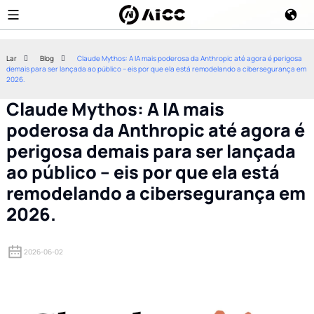
Lar
Blog
Claude Mythos: A IA mais poderosa da Anthropic até agora é perigosa
demais para ser lançada ao público – eis por que ela está remodelando a cibersegurança em
2026.
Claude Mythos: A IA mais
poderosa da Anthropic até agora é
perigosa demais para ser lançada
ao público – eis por que ela está
remodelando a cibersegurança em
2026.
2026-06-02