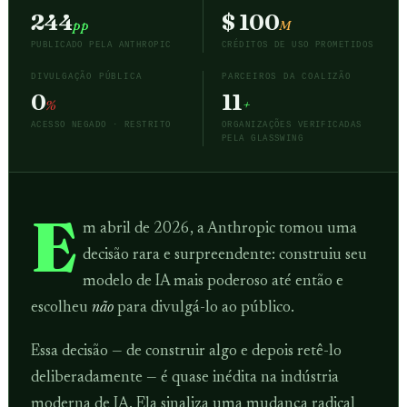
244
$ 100
pp
M
PUBLICADO PELA ANTHROPIC
CRÉDITOS DE USO PROMETIDOS
DIVULGAÇÃO PÚBLICA
PARCEIROS DA COALIZÃO
0
11
%
+
ACESSO NEGADO · RESTRITO
ORGANIZAÇÕES VERIFICADAS
PELA GLASSWING
E
m abril de 2026, a Anthropic tomou uma
decisão rara e surpreendente: construiu seu
modelo de IA mais poderoso até então e
escolheu
não
para divulgá-lo ao público.
Essa decisão — de construir algo e depois retê-lo
deliberadamente — é quase inédita na indústria
moderna de IA. Ela sinaliza uma mudança radical