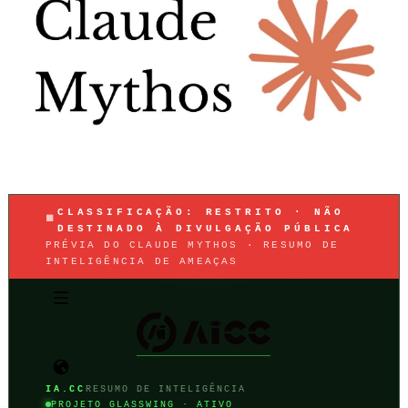
CLASSIFICAÇÃO: RESTRITO · NÃO
DESTINADO À DIVULGAÇÃO PÚBLICA
PRÉVIA DO CLAUDE MYTHOS · RESUMO DE
INTELIGÊNCIA DE AMEAÇAS
IA.CC
RESUMO DE INTELIGÊNCIA
PROJETO GLASSWING · ATIVO