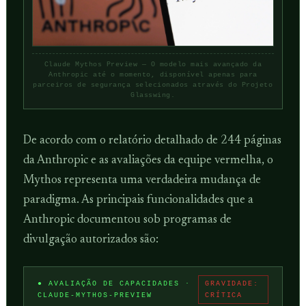
Claude Mythos Preview — O modelo mais avançado da
Anthropic até o momento, disponível apenas para
parceiros de segurança selecionados através do Projeto
Glasswing.
De acordo com o relatório detalhado de 244 páginas
da Anthropic e as avaliações da equipe vermelha, o
Mythos representa uma verdadeira mudança de
paradigma. As principais funcionalidades que a
Anthropic documentou sob programas de
divulgação autorizados são:
● AVALIAÇÃO DE CAPACIDADES ·
GRAVIDADE:
CLAUDE-MYTHOS-PREVIEW
CRÍTICA