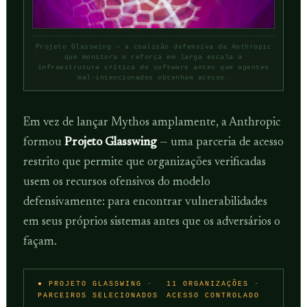
Projeto Glasswing — a coalizão defensiva da Anthropic
que monitora e reforça em larga escala a
infraestrutura crítica de software antes que agentes
mal-intencionados obtenham acesso.
Em vez de lançar Mythos amplamente, a Anthropic
formou
Projeto Glasswing
— uma parceria de acesso
restrito que permite que organizações verificadas
usem os recursos ofensivos do modelo
defensivamente: para encontrar vulnerabilidades
em seus próprios sistemas antes que os adversários o
façam.
● PROJETO GLASSWING ·
11 ORGANIZAÇÕES ·
PARCEIROS SELECIONADOS
ACESSO CONTROLADO