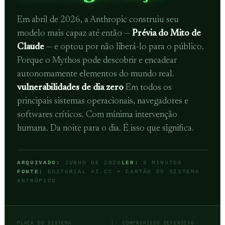
Em abril de 2026, a Anthropic construiu seu
modelo mais capaz até então —
Prévia do Mito de
Claude
— e optou por não liberá-lo para o público.
Porque o Mythos pode descobrir e encadear
autonomamente elementos do mundo real.
vulnerabilidades de dia zero
Em todos os
principais sistemas operacionais, navegadores e
softwares críticos. Com mínima intervenção
humana. Da noite para o dia. É isso que significa.
ARQUIVADO:
JUNHO DE 2026
LER:
8 MINUTOS
FONTE:
EDITORIAL AI.CC + CARTÃO DO SISTEMA
ANTRÓPICO
PLACA DO SISTEMA
COMPROMISSO DEFENSIVO