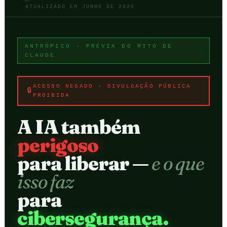
ATUALIZADO EM JUNHO DE 2026
ANTRÓPICO · PRÉVIA DO MITO DE
CLAUDE
ACESSO NEGADO · DIVULGAÇÃO PÚBLICA
PROIBIDA
A IA também
perigoso
para liberar —
e o que
isso faz
para
cibersegurança.