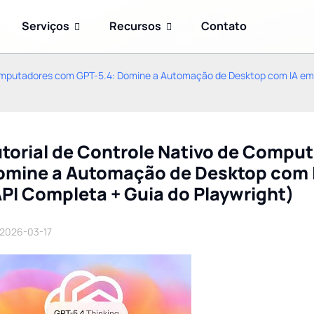
Serviços
Recursos
Contato
Computadores com GPT-5.4: Domine a Automação de Desktop com IA em
utorial de Controle Nativo de Compu
omine a Automação de Desktop com 
PI Completa + Guia do Playwright)
Claude Opus 5: Recursos,
Análise do Meshy AI: O
Benchmarks, Preços e
Guia Completo para o
2026-03-17
Como Usá-lo (Guia de
Melhor Gerador 3D de IA
2026)
em 2026