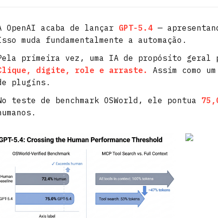
A OpenAI acaba de lançar
GPT-5.4
— apresenta
Isso muda fundamentalmente a automação.
Pela primeira vez, uma IA de propósito geral
Clique, digite, role e arraste.
Assim como um 
de plugins.
No teste de benchmark OSWorld, ele pontua
75,
humanos.