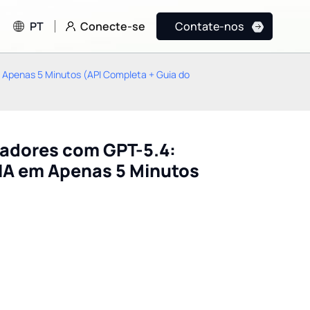
Conecte-se
PT
Contate-nos
 Apenas 5 Minutos (API Completa + Guia do
tadores com GPT-5.4:
IA em Apenas 5 Minutos
Mastra AI: A estrutura
Engenharia de Con
definitiva nativa em
vs. Engenharia de 
TypeScript para agentes
O que realmente m
de IA em produção.