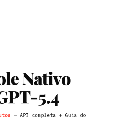
ole Nativo
GPT-5.4
utos
— API completa + Guia do