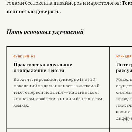
годами беспокоила дизайнеров и маркетологов:
Тек
полностью доверять.
Пять основных улучшений
ФУНКЦИЯ 01
ФУНКЦИЯ
Практически идеальное
Интег
отображение текста
рассу
В ходе тестирования примерно 19 из 20
Модель
поколений выдали полностью читаемый
осущест
текст с первой попытки — на латинском,
синтез
японском, арабском, хинди и бенгальском
прежде
языках.
пиксел
архите
диффуз