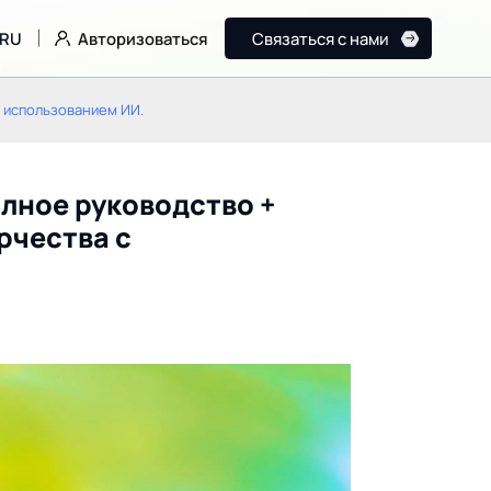
Авторизоваться
RU
Связаться с нами
с использованием ИИ.
олное руководство +
рчества с
Kimi Work: Как K2.6 от
Vercel v0 в 2026 го
Moonshot AI строит
революционное
будущее продуктивности
решение на основ
на основе ИИ (Обзор и
для более быстро
руководство 2026 г.)
разработки
полнофункционал
приложений.