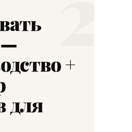
2
вать
—
одство +
р
в для