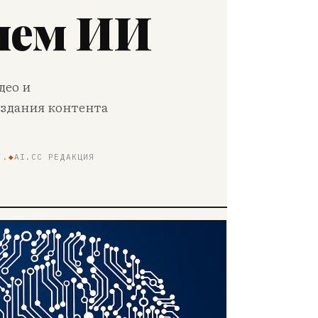
ием ИИ
део и
оздания контента
Г.
◆
AI.CC РЕДАКЦИЯ