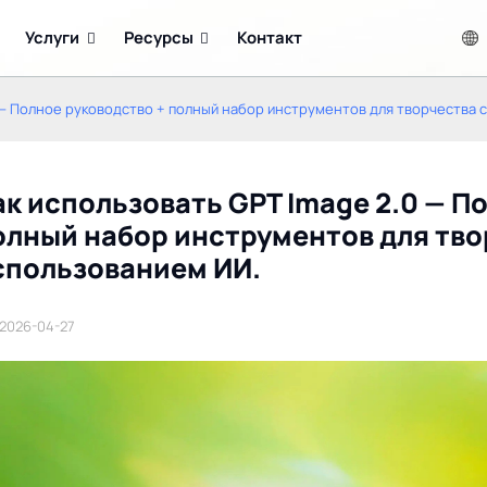
Услуги
Ресурсы
Контакт
 — Полное руководство + полный набор инструментов для творчества 
ак использовать GPT Image 2.0 — П
олный набор инструментов для тво
спользованием ИИ.
Microsoft Build 2026:
Предварительный обзор
Заря агентного ИИ –
Apple WWDC 2026: iOS
2026-04-27
ключевые анонсы,
27, революционная Siri,
модели MAI, Scout и что
обновления Apple
это значит для
Intelligence и чего
разработчиков и
ожидать.
предприятий