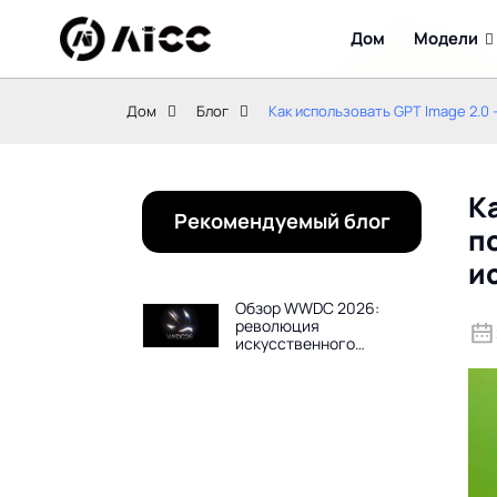
Дом
Модели
Дом
Блог
Как использовать GPT Image 2.0
К
Рекомендуемый блог
п
и
Обзор WWDC 2026:
революция
искусственного
интеллекта Siri, iOS 27,
macOS Golden Gate и
обновления Apple
Intelligence — все, что
вам нужно знать.