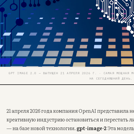
GPT IMAGE 2.0 — ВЫПУЩЕН 21 АПРЕЛЯ 2026 Г. · САМАЯ МОЩНАЯ М
НА СЕГОДНЯШНИЙ ДЕНЬ.
21 апреля 2026 года компания OpenAI представила не
креативную индустрию остановиться и перестать лис
— на базе новой технологии.
gpt-image-2
Эта модел