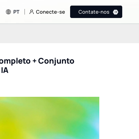
Conecte-se
PT
Contate-nos
Completo + Conjunto
 IA
Grok 4.5: O salto
A Ascensão da
revolucionário da xAI
Programação Vibe
(SpaceXAI) em
a Lovable está
programação, IA ativa e
Reescrevendo as R
inteligência de fronteira
do Desenvolviment
com custo-benefício.
Aplicativos Full-St
com IA