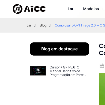
Lar
Modelos
Lar
Blog
Como usar o GPT Image 2.0 — O G
C
Blog em destaque
Co
Cursor + GPT-5.6: O
Tutorial Definitivo de
Programação em Pares
com IA para 2026 — Crie
Projetos Completos em
Horas