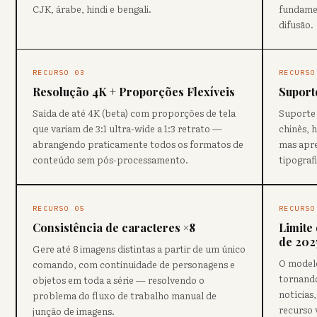
CJK, árabe, hindi e bengali.
fundame
difusão.
RECURSO 03
RECURSO
Resolução 4K + Proporções Flexíveis
Suporte
Saída de até 4K (beta) com proporções de tela
Suporte 
que variam de 3:1 ultra-wide a 1:3 retrato —
chinês, 
abrangendo praticamente todos os formatos de
mas apre
conteúdo sem pós-processamento.
tipograf
RECURSO 05
RECURSO
Consistência de caracteres ×8
Limite
de 202
Gere até 8 imagens distintas a partir de um único
O modelo
comando, com continuidade de personagens e
tornando
objetos em toda a série — resolvendo o
notícias
problema do fluxo de trabalho manual de
recurso 
junção de imagens.