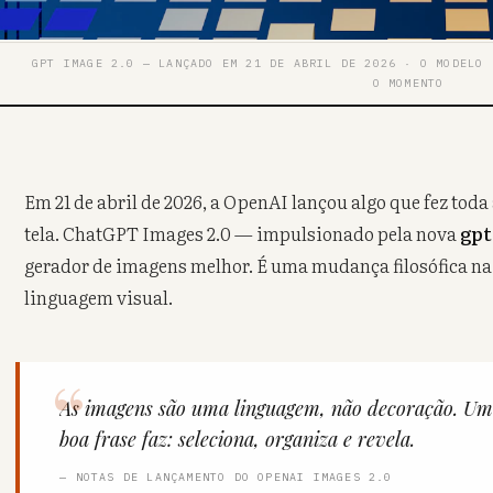
GPT IMAGE 2.0 — LANÇADO EM 21 DE ABRIL DE 2026 · O MODELO 
O MOMENTO
Em 21 de abril de 2026, a OpenAI lançou algo que fez toda 
tela. ChatGPT Images 2.0 — impulsionado pela nova
gpt
gerador de imagens melhor. É uma mudança filosófica na
linguagem visual.
As imagens são uma linguagem, não decoração. U
boa frase faz: seleciona, organiza e revela.
— NOTAS DE LANÇAMENTO DO OPENAI IMAGES 2.0