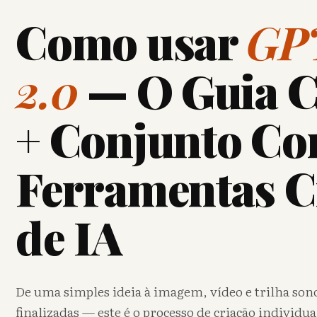
Como usar
GP
2.0
— O Guia 
+ Conjunto Co
Ferramentas C
de IA
De uma simples ideia à imagem, vídeo e trilha son
finalizadas — este é o processo de criação individ