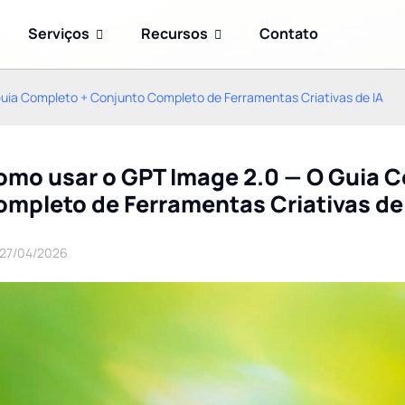
Serviços
Recursos
Contato
uia Completo + Conjunto Completo de Ferramentas Criativas de IA
omo usar o GPT Image 2.0 — O Guia 
mpleto de Ferramentas Criativas de
27/04/2026
Prompt Engineering
GPT-5.6: A família de
Advanced 2026: 10
modelos revolucionária da
modelos para triplicar sua
OpenAI – Sol, Terra e Luna
precisão com GPT-5.6,
explicados (atualização
Claude 5 e outros
de 2026)
modelos de vanguarda.