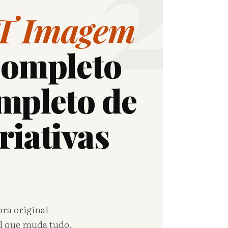
2
T Imagem
Completo
mpleto de
riativas
ora original
ual que muda tudo.