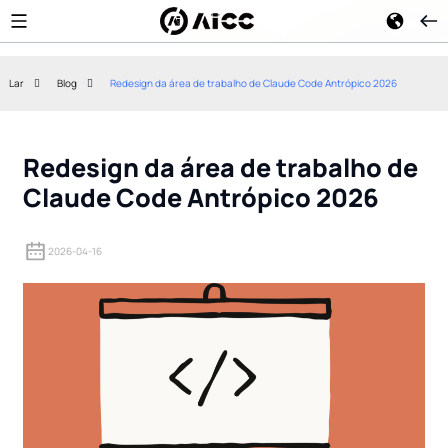
Lar
Blog
Redesign da área de trabalho de Claude Code Antrópico 2026
Claude Opus 5: Recursos,
Análise do Mesh
Benchmarks, Preços e Como
Completo para 
Usá-lo (Guia de 2026)
Gerador 3D de 
Redesign da área de trabalho de
Claude Code Antrópico 2026
2026-04-16