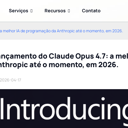
Serviços
Recursos
Contato
a melhor IA de programação da Anthropic até o momento, em 2026.
ançamento do Claude Opus 4.7: a me
nthropic até o momento, em 2026.
2026-04-17
Prompt Engineering
GPT-5.6: A família de
Advanced 2026: 10
modelos revolucionária da
modelos para triplicar sua
OpenAI – Sol, Terra e Luna
precisão com GPT-5.6,
explicados (atualização
Claude 5 e outros
de 2026)
modelos de vanguarda.