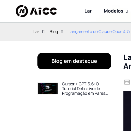
Lar
Modelos
Lar
Blog
Lançamento do Claude Opus 4.7: 
L
Blog em destaque
A
Cursor + GPT-5.6: O
Tutorial Definitivo de
Programação em Pares
com IA para 2026 — Crie
Projetos Completos em
Horas