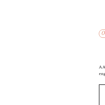
A A
eng