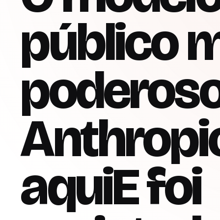
público 
poderoso
Anthropi
aqui
E foi