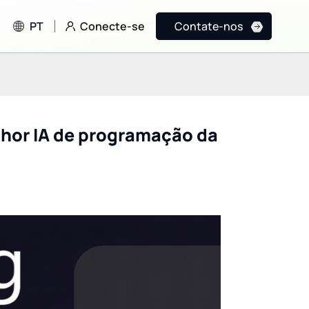
Conecte-se
PT
Contate-nos
lhor IA de programação da
Grok 4.5: O salto
A Ascensão da
revolucionário da xAI
Programação Vibe
(SpaceXAI) em
a Lovable está
programação, IA ativa e
Reescrevendo as R
inteligência de fronteira
do Desenvolviment
com custo-benefício.
Aplicativos Full-St
com IA