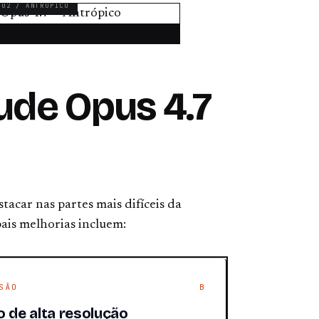
 02 / ANTRÓPICO
ude Opus 4.7
tacar nas partes mais difíceis da
pais melhorias incluem:
SÃO
B
o de alta resolução