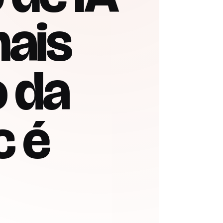
mais
 da
c é