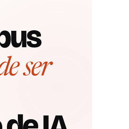
pus
de ser
 de IA