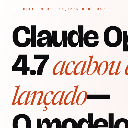
BOLETIM DE LANÇAMENTO Nº 047
Claude O
4.7
acabou 
—
lançado
O modelo