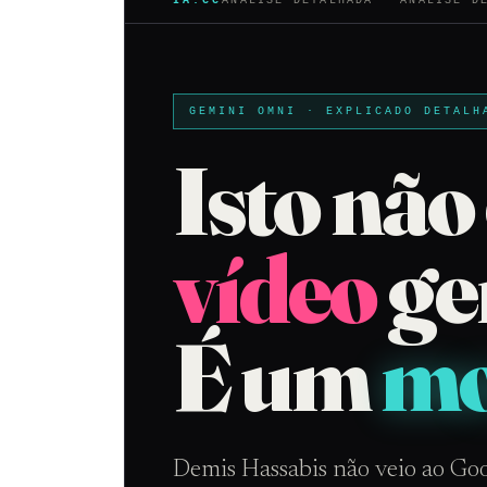
IA.CC
ANÁLISE DETALHADA · ANÁLISE D
GEMINI OMNI · EXPLICADO DETALH
Isto não
vídeo
ge
É um
mo
Demis Hassabis não veio ao Goo