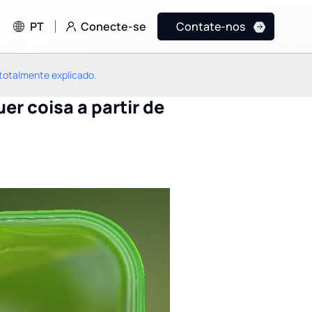
Conecte-se
PT
Contate-nos
 totalmente explicado.
er coisa a partir de