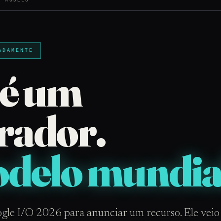
E MODELO
ADAMENTE
 é um
rador.
delo mundia
gle I/O 2026 para anunciar um recurso. Ele veio