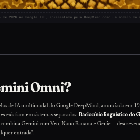
o de 2026 no Google I/O, apresentado pela DeepMind como um modelo do 
emini Omni?
elos de IA multimodal do Google DeepMind, anunciada em 19 d
tes existiam em sistemas separados:
Raciocínio linguístico do 
le combina Gemini com Veo, Nano Banana e Genie — descreve
alquer entrada".