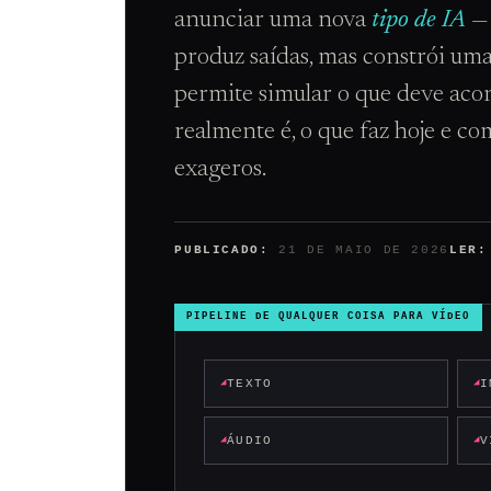
anunciar uma nova
tipo de IA
— 
produz saídas, mas constrói um
permite simular o que deve aco
realmente é, o que faz hoje e c
exageros.
PUBLICADO:
21 DE MAIO DE 2026
LER:
PIPELINE DE QUALQUER COISA PARA VÍDEO
TEXTO
I
ÁUDIO
V