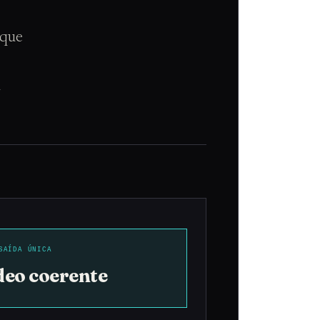
 que
m
SAÍDA ÚNICA
deo coerente