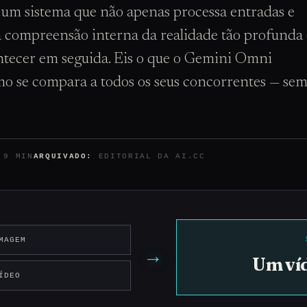
um sistema que não apenas processa entradas e
a compreensão interna da realidade tão profunda
ntecer em seguida. Eis o que o Gemini Omni
omo se compara a todos os seus concorrentes — se
9 MIN
ARQUIVADO:
EDITORIAL DA AI.CC
MAGEM
→
Um ví
ÍDEO