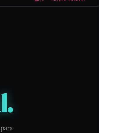
REC · MODELO MUNDIAL
l.
 para