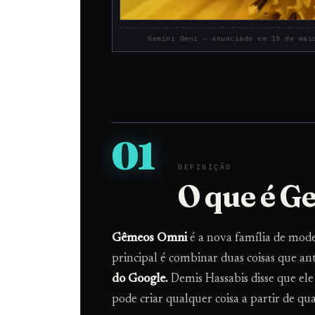
Gemini Omni — anunciado em 19 de mai
01
DEFINIÇÃO
O que é G
Gêmeos Omni
é a nova família de mod
principal é combinar duas coisas que an
do Google.
Demis Hassabis disse que e
pode criar qualquer coisa a partir de qu