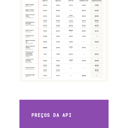
olvimen
ões de
PREÇOS DA API
o de IA