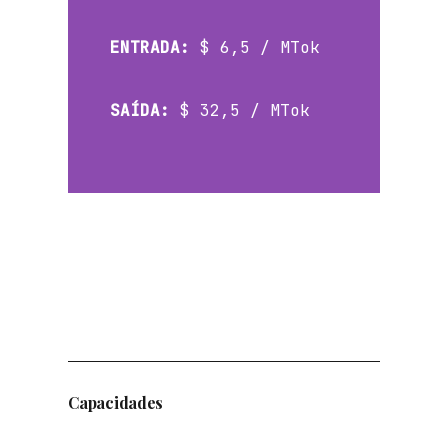
ENTRADA:
$ 6,5 / MTok
SAÍDA:
$ 32,5 / MTok
 de
EO com
 de
es
Capacidades
s
do por