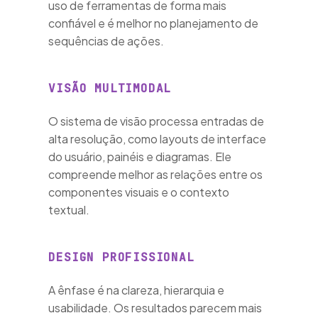
uso de ferramentas de forma mais
confiável e é melhor no planejamento de
sequências de ações.
entaçã
I
VISÃO MULTIMODAL
O sistema de visão processa entradas de
alta resolução, como layouts de interface
do usuário, painéis e diagramas. Ele
compreende melhor as relações entre os
law
componentes visuais e o contexto
textual.
DESIGN PROFISSIONAL
A ênfase é na clareza, hierarquia e
usabilidade. Os resultados parecem mais
is