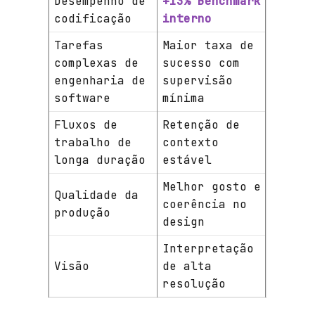
Desempenho de
+13% Benchmark
codificação
interno
Tarefas
Maior taxa de
complexas de
sucesso com
engenharia de
supervisão
 -
software
mínima
Fluxos de
Retenção de
trabalho de
contexto
longa duração
estável
Melhor gosto e
Qualidade da
coerência no
produção
design
nce - O
da
Interpretação
nce
Visão
de alta
resolução