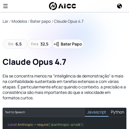
Lar
Modelos
Bater papo
Claude Opus 4.7
6,5
32,5
Bater Papo
Em
Fora
Claude Opus 4.7
Ela se concentra menos na "inteligência de demonstração" e mais
na confiabilidade sustentada em tarefas extensas e com várias
etapas. É particularmente eficaz quando o contexto, a precisão e a
consistência são mais importantes do que a velocidade em
formatos curtos.
Javascript
Python
Text to Speech
const
import
Anthropic
 = 
require
(
'@anthropic-ai/sdk'
);
