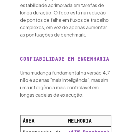
estabilidade aprimorada em tarefas de
co -
longa duração. O foco está na redução
de pontos de falha em fluxos de trabalho
complexos, em vez de apenas aumentar
as pontuações de benchmark.
CONFIABILIDADE EM ENGENHARIA
ok
Uma mudança fundamental na versão 4.7
não é apenas "mais inteligência", mas sim
uma inteligência mais controlável em
longas cadeias de execução.
da
ÁREA
MELHORIA