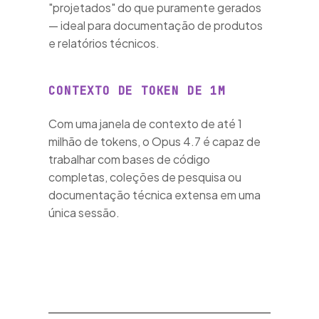
"projetados" do que puramente gerados
ntas de
— ideal para documentação de produtos
e relatórios técnicos.
CONTEXTO DE TOKEN DE 1M
Com uma janela de contexto de até 1
milhão de tokens, o Opus 4.7 é capaz de
hores
trabalhar com bases de código
e IA
completas, coleções de pesquisa ou
documentação técnica extensa em uma
única sessão.