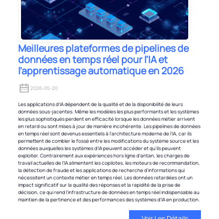
Meilleures plateformes de pipelines de
données en temps réel pour l'IA et
l'apprentissage automatique en 2026
2026-05-20
Les applications d'IA dépendent de la qualité et de la disponibilité de leurs
données sous-jacentes. Même les modèles les plus performants et les systèmes
les plus sophistiqués perdent en efficacité lorsque les données métier arrivent
en retard ou sont mises à jour de manière incohérente. Les pipelines de données
en temps réel sont devenus essentiels à l'architecture moderne de l'IA, car ils
permettent de combler le fossé entre les modifications du système source et les
données auxquelles les systèmes d'IA peuvent accéder et qu'ils peuvent
exploiter. Contrairement aux expériences hors ligne d'antan, les charges de
travail actuelles de l'IA alimentent les copilotes, les moteurs de recommandation,
la détection de fraude et les applications de recherche d'informations qui
nécessitent un contexte métier en temps réel. Les données retardées ont un
impact significatif sur la qualité des réponses et la rapidité de la prise de
décision, ce qui rend l'infrastructure de données en temps réel indispensable au
maintien de la pertinence et des performances des systèmes d'IA en production.
Voir Les Détails