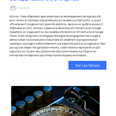
11 mai 2026
Intrinsic, filiale d'Alphabet spécialisée dans le développement de logiciels d'IA
pour rendre la robotique industrielle plus accessible aux fabricants, a rejoint
officiellement Google en tant qu'entité distincte. Après avoir quitté la division X
d'Alphabet en 2021, Intrinsic collaborera désormais étroitement avec Google
DeepMind, en s'appuyant sur les modèles d'IA Gemini et l'infrastructure Google
Cloud. Cette intégration stratégique témoigne de l'engagement de Google à
démocratiser l'automatisation industrielle en simplifiant la programmation
robotique, qui exige traditionnellement une expertise pointue en ingénierie. Bien
plus qu'une simple réorganisation interne, cette initiative représente un pari
important sur l'avenir des solutions de fabrication basées sur l'IA pour les
entreprises ne disposant pas d'importantes équipes techniques.
Voir Les Détails