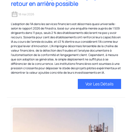
retour en arrière possible
18 mai 2026
L'adoption de l'IA dans les services financiers est désormais quasi universelle :
selon le rapport 2026 de Finastra, basé sur une enquête menée auprès de 1 509
dirigeants dans 11 pays, seuls 2 % des établissements déclarent ne pas y avoir
recours. Soixante pour cent des établissements ont renforcé leurs capacités en
IA au cours de l'année écoulée, et 43 % d'entre eux considèrent l'IA comme leur
principal levier d'innovation. L'IA imprègne désormais l'ensemble de la chaîne de
valeur financière, de la détection des fraudes et l'analyse documentaire à
l'automatisation de la conformité et l'engagement client. Cependant, à mesure
que son adoption se généralise, le simple déploiement ne suffit plus à se
différencier de la concurrence. Les institutions financières sont soumises à une
pression croissante pour dépasser le stade des projets pilotes expérimentaux et
démontrer la valeur ajoutée concrète de leurs investissements en IA.
Voir Les Détails