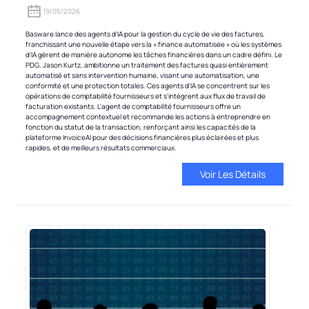
19/05/2026
Basware lance des agents d'IA pour la gestion du cycle de vie des factures,
franchissant une nouvelle étape vers la « finance automatisée » où les systèmes
d'IA gèrent de manière autonome les tâches financières dans un cadre défini. Le
PDG, Jason Kurtz, ambitionne un traitement des factures quasi entièrement
automatisé et sans intervention humaine, visant une automatisation, une
conformité et une protection totales. Ces agents d'IA se concentrent sur les
opérations de comptabilité fournisseurs et s'intègrent aux flux de travail de
facturation existants. L'agent de comptabilité fournisseurs offre un
accompagnement contextuel et recommande les actions à entreprendre en
fonction du statut de la transaction, renforçant ainsi les capacités de la
plateforme InvoiceAI pour des décisions financières plus éclairées et plus
rapides, et de meilleurs résultats commerciaux.
Voir Les Détails