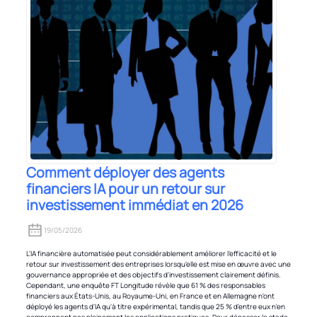
Comment déployer des agents
financiers IA pour un retour sur
investissement immédiat en 2026
19/05/2026
L'IA financière automatisée peut considérablement améliorer l'efficacité et le
retour sur investissement des entreprises lorsqu'elle est mise en œuvre avec une
gouvernance appropriée et des objectifs d'investissement clairement définis.
Cependant, une enquête FT Longitude révèle que 61 % des responsables
financiers aux États-Unis, au Royaume-Uni, en France et en Allemagne n'ont
déployé les agents d'IA qu'à titre expérimental, tandis que 25 % d'entre eux n'en