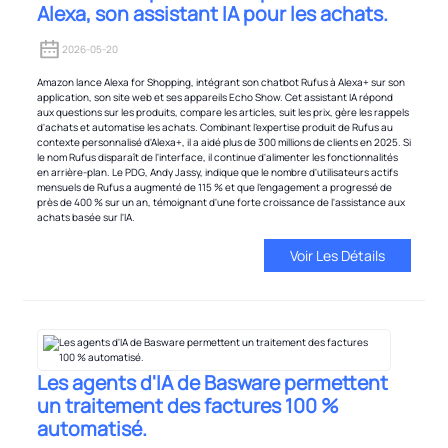
Alexa, son assistant IA pour les achats.
2026-05-20
Amazon lance Alexa for Shopping, intégrant son chatbot Rufus à Alexa+ sur son
application, son site web et ses appareils Echo Show. Cet assistant IA répond
aux questions sur les produits, compare les articles, suit les prix, gère les rappels
d'achats et automatise les achats. Combinant l'expertise produit de Rufus au
contexte personnalisé d'Alexa+, il a aidé plus de 300 millions de clients en 2025. Si
le nom Rufus disparaît de l'interface, il continue d'alimenter les fonctionnalités
en arrière-plan. Le PDG, Andy Jassy, ​​indique que le nombre d'utilisateurs actifs
mensuels de Rufus a augmenté de 115 % et que l'engagement a progressé de
près de 400 % sur un an, témoignant d'une forte croissance de l'assistance aux
achats basée sur l'IA.
Voir Les Détails
Les agents d'IA de Basware permettent
un traitement des factures 100 %
automatisé.