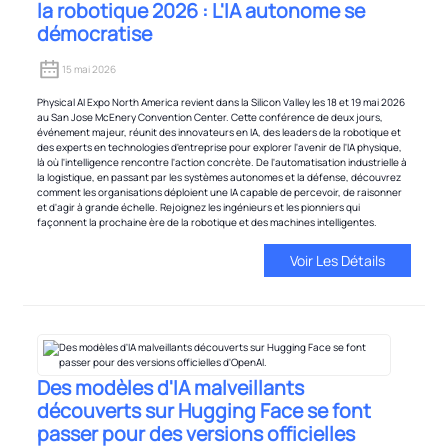
la robotique 2026 : L'IA autonome se
démocratise
15 mai 2026
Physical AI Expo North America revient dans la Silicon Valley les 18 et 19 mai 2026
au San Jose McEnery Convention Center. Cette conférence de deux jours,
événement majeur, réunit des innovateurs en IA, des leaders de la robotique et
des experts en technologies d'entreprise pour explorer l'avenir de l'IA physique,
là où l'intelligence rencontre l'action concrète. De l'automatisation industrielle à
la logistique, en passant par les systèmes autonomes et la défense, découvrez
comment les organisations déploient une IA capable de percevoir, de raisonner
et d'agir à grande échelle. Rejoignez les ingénieurs et les pionniers qui
façonnent la prochaine ère de la robotique et des machines intelligentes.
Voir Les Détails
Des modèles d'IA malveillants
découverts sur Hugging Face se font
passer pour des versions officielles