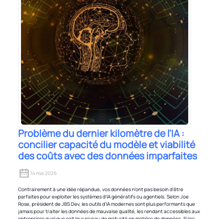
Problème du dernier kilomètre de l'IA :
concilier capacité du modèle et viabilité
des coûts avec des données imparfaites
14 mai 2026
Contrairement à une idée répandue, vos données n'ont pas besoin d'être
parfaites pour exploiter les systèmes d'IA génératifs ou agentiels. Selon Joe
Rose, président de JBS Dev, les outils d'IA modernes sont plus performants que
jamais pour traiter les données de mauvaise qualité, les rendant accessibles aux
entreprises quel que soit leur niveau de maturité en matière de données. Si les