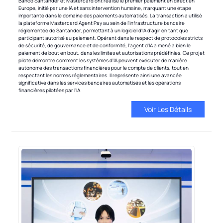
Banco Santander et Mastercard ont réalisé le premier paiement en direct en
Europe, initié par une IA et sans intervention humaine, marquant une étape
importante dans le domaine des paiements automatisés. La transaction a utilisé
la plateforme Mastercard Agent Pay au sein de l'infrastructure bancaire
réglementée de Santander, permettant à un logiciel d'IA d'agir en tant que
participant autorisé au paiement. Opérant dans le respect de protocoles stricts
de sécurité, de gouvernance et de conformité, l'agent d'IA a mené à bien le
paiement de bout en bout, dans les limites et autorisations prédéfinies. Ce projet
pilote démontre comment les systèmes d'IA peuvent exécuter de manière
autonome des transactions financières pour le compte de clients, tout en
respectant les normes réglementaires. Il représente ainsi une avancée
significative dans les services bancaires automatisés et les opérations
financières pilotées par l'IA.
Voir Les Détails