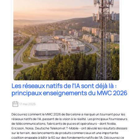
Les réseaux natifs de l'IA sont déjà là :
principaux enseignements du MWC 2026
17 mai 2026
Découvrez comment le MWC 2026 de Barcelone a marqué un tournant pour les
réseaux natifs de l'IA, passant de la vision à la réalité. Les principaux fournisseurs
de télécommunications, fabricants de puces et opérateurs – dont Nvidia,
Ericsson, Nokia, Deutsche Telekom et T-Mobile – ont dévoilé les résultats d'essais
sur le terrain, des lancements de produits commerciaux et une importante
coalition engagée à bâtir la 6G sur des fondements natifs de l'IA. Découvrez ce