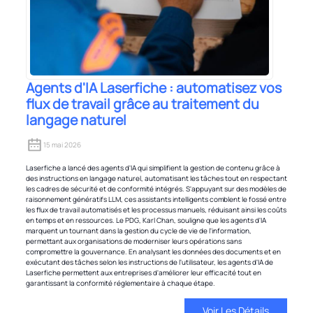
Agents d'IA Laserfiche : automatisez vos
flux de travail grâce au traitement du
langage naturel
15 mai 2026
Laserfiche a lancé des agents d'IA qui simplifient la gestion de contenu grâce à
des instructions en langage naturel, automatisant les tâches tout en respectant
les cadres de sécurité et de conformité intégrés. S'appuyant sur des modèles de
raisonnement génératifs LLM, ces assistants intelligents comblent le fossé entre
les flux de travail automatisés et les processus manuels, réduisant ainsi les coûts
en temps et en ressources. Le PDG, Karl Chan, souligne que les agents d'IA
marquent un tournant dans la gestion du cycle de vie de l'information,
permettant aux organisations de moderniser leurs opérations sans
compromettre la gouvernance. En analysant les données des documents et en
exécutant des tâches selon les instructions de l'utilisateur, les agents d'IA de
Laserfiche permettent aux entreprises d'améliorer leur efficacité tout en
garantissant la conformité réglementaire à chaque étape.
Voir Les Détails