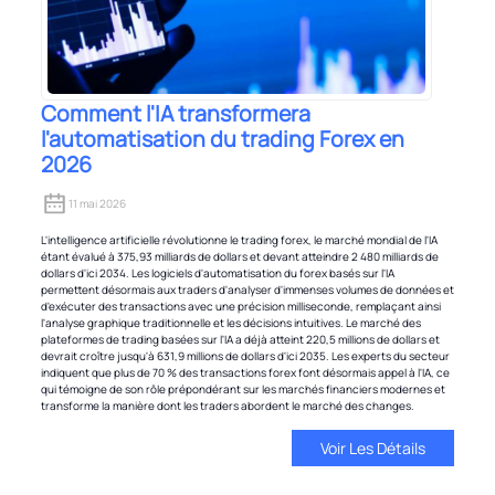
Comment l'IA transformera
l'automatisation du trading Forex en
2026
11 mai 2026
L'intelligence artificielle révolutionne le trading forex, le marché mondial de l'IA
étant évalué à 375,93 milliards de dollars et devant atteindre 2 480 milliards de
dollars d'ici 2034. Les logiciels d'automatisation du forex basés sur l'IA
permettent désormais aux traders d'analyser d'immenses volumes de données et
d'exécuter des transactions avec une précision milliseconde, remplaçant ainsi
l'analyse graphique traditionnelle et les décisions intuitives. Le marché des
plateformes de trading basées sur l'IA a déjà atteint 220,5 millions de dollars et
devrait croître jusqu'à 631,9 millions de dollars d'ici 2035. Les experts du secteur
indiquent que plus de 70 % des transactions forex font désormais appel à l'IA, ce
qui témoigne de son rôle prépondérant sur les marchés financiers modernes et
transforme la manière dont les traders abordent le marché des changes.
Voir Les Détails