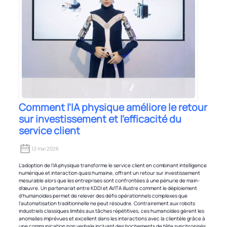
Comment l'IA physique améliore le retour
sur investissement et l'efficacité du
service client
12 mai 2026
L'adoption de l'IA physique transforme le service client en combinant intelligence
numérique et interaction quasi humaine, offrant un retour sur investissement
mesurable alors que les entreprises sont confrontées à une pénurie de main-
d'œuvre. Un partenariat entre KDDI et AVITA illustre comment le déploiement
d'humanoïdes permet de relever des défis opérationnels complexes que
l'automatisation traditionnelle ne peut résoudre. Contrairement aux robots
industriels classiques limités aux tâches répétitives, ces humanoïdes gèrent les
anomalies imprévues et excellent dans les interactions avec la clientèle grâce à
une communication non verbale incluant des hochements de tête synchronisés,