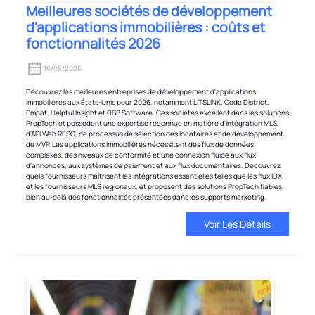
Meilleures sociétés de développement
d'applications immobilières : coûts et
fonctionnalités 2026
16/05/2026
Découvrez les meilleures entreprises de développement d'applications
immobilières aux États-Unis pour 2026, notamment LITSLINK, Code District,
Empat, Helpful Insight et DBB Software. Ces sociétés excellent dans les solutions
PropTech et possèdent une expertise reconnue en matière d'intégration MLS,
d'API Web RESO, de processus de sélection des locataires et de développement
de MVP. Les applications immobilières nécessitent des flux de données
complexes, des niveaux de conformité et une connexion fluide aux flux
d'annonces, aux systèmes de paiement et aux flux documentaires. Découvrez
quels fournisseurs maîtrisent les intégrations essentielles telles que les flux IDX
et les fournisseurs MLS régionaux, et proposent des solutions PropTech fiables,
bien au-delà des fonctionnalités présentées dans les supports marketing.
Voir Les Détails