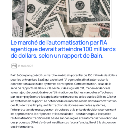
Le marché de l'automatisation par l'IA
agentique devrait atteindre 100 milliards
de dollars, selon un rapport de Bain.
13 mai 2026
Bain & Company prévoit un marché américain potentiel de 100 milliards de dollars
pour les entreprises SaaS qui exploitent l'IA agentielle afin d'automatiser la
coordination au sein des systèmes d'entreprise. Cette estimation, issue de la
série de rapports de Bain sur le secteur des logiciels d'IA, met en évidence la
valeur ajoutée considérable de l'élimination des tâches manuelles effectuées
par les employés entre les applications d'entreprise telles que les ERP, les CRM et
les systèmes de support. Le potentiel de ce marché réside dans l'automatisation
des flux de travail impliquant l'extraction de données entre les systèmes,
l'interprétation de messages non structurés et la prise de décisions concernant
les approbations, les réponses et les escalades – des tâches pour lesquelles
l'automatisation traditionnelle basée sur des règles et l'automatisation robotisée
des processus (RPA) s'avèrent insuffisantes face à l'ambiguïté et à la dispersion
des informations.