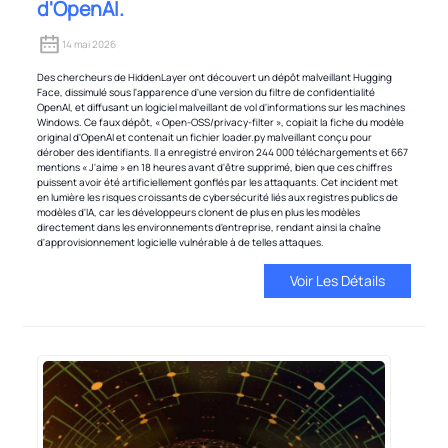
d'OpenAI.
14 mai 2026
Des chercheurs de HiddenLayer ont découvert un dépôt malveillant Hugging
Face, dissimulé sous l'apparence d'une version du filtre de confidentialité
OpenAI, et diffusant un logiciel malveillant de vol d'informations sur les machines
Windows. Ce faux dépôt, « Open-OSS/privacy-filter », copiait la fiche du modèle
original d'OpenAI et contenait un fichier loader.py malveillant conçu pour
dérober des identifiants. Il a enregistré environ 244 000 téléchargements et 667
mentions « J'aime » en 18 heures avant d'être supprimé, bien que ces chiffres
puissent avoir été artificiellement gonflés par les attaquants. Cet incident met
en lumière les risques croissants de cybersécurité liés aux registres publics de
modèles d'IA, car les développeurs clonent de plus en plus les modèles
directement dans les environnements d'entreprise, rendant ainsi la chaîne
d'approvisionnement logicielle vulnérable à de telles attaques.
Voir Les Détails