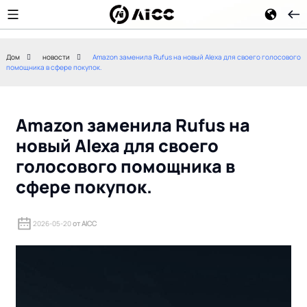
Дом
новости
Amazon заменила Rufus на новый Alexa для своего голосового
помощника в сфере покупок.
Белый дом сра
Как получить разрешение
искусственног
для работы краулеров ИИ на
с промышленн
вашем веб-сайте
революцией: ч
Amazon заменила Rufus на
для будущего
новый Alexa для своего
голосового помощника в
сфере покупок.
2026-05-20
от AICC