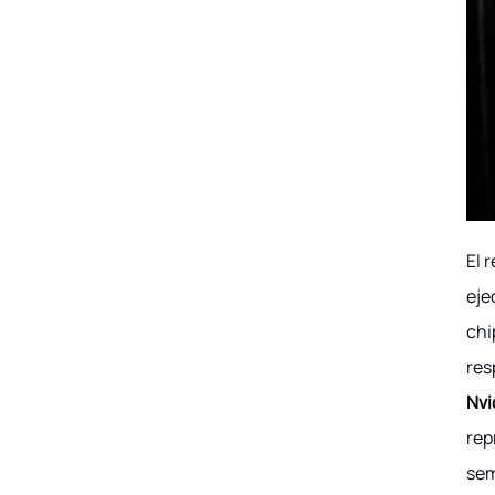
El 
eje
chi
res
Nvi
rep
sem