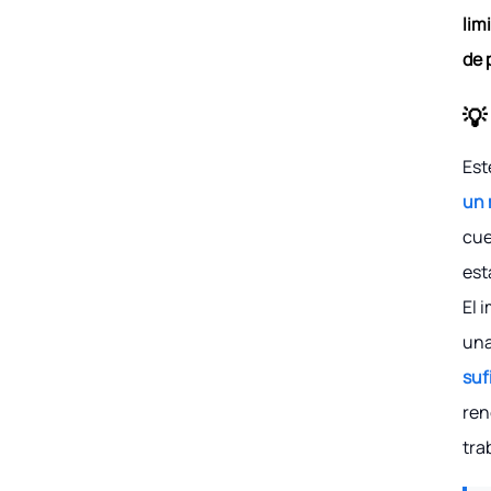
lim
de 
💡
Est
un 
cue
est
El 
una
suf
ren
tra