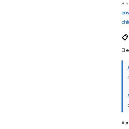
Sin
env
chi
📋
El 
Ap