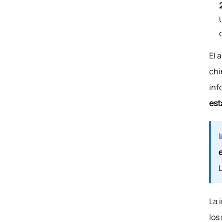
El a
chi
inf
est
La 
los