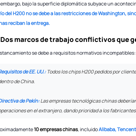
 embargo, bajo la superficie diplomática subyace un aconteci
ío del H200 no se debe a las restricciones de Washington, sin
nas reciban la entrega.
 Dos marcos de trabajo conflictivos que 
estancamiento se debe a requisitos normativos incompatibles:
Requisitos de EE. UU.:
Todos los chips H200 pedidos por client
dentro de China.
Directiva de Pekín:
Las empresas tecnológicas chinas deberían l
operaciones en el extranjero, dando prioridad a los fabricant
roximadamente
10 empresas chinas
, incluido
Alibaba, Tencen