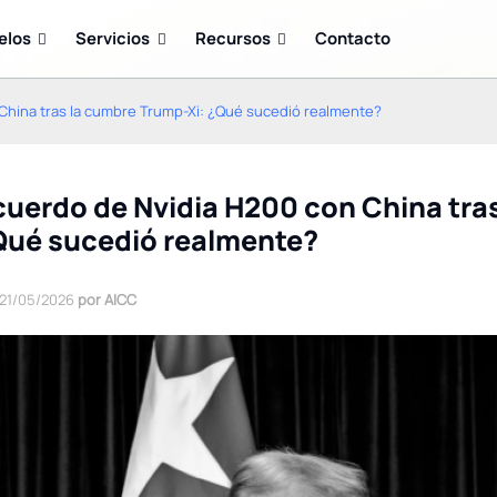
elos
Servicios
Recursos
Contacto
China tras la cumbre Trump-Xi: ¿Qué sucedió realmente?
uerdo de Nvidia H200 con China tra
Qué sucedió realmente?
21/05/2026
por AICC
Las mejores plataformas
Acuerdo de Nvidia H200
de procesamiento de
con China tras la cumbre
datos en tiempo real para
Trump-Xi: ¿Qué sucedió
IA y aprendizaje
realmente?
automático en 2026