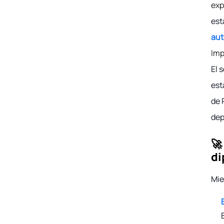
exp
est
aut
Imp
El 
est
de 
dep
🚀
di
Mie