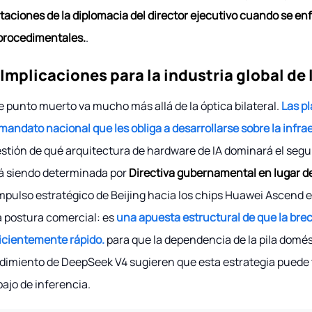
itaciones de la diplomacia del director ejecutivo cuando se en
procedimentales.
.
 Implicaciones para la industria global de 
e punto muerto va mucho más allá de la óptica bilateral.
Las p
mandato nacional que les obliga a desarrollarse sobre la infr
stión de qué arquitectura de hardware de IA dominará el se
á siendo determinada por
Directiva gubernamental en lugar d
impulso estratégico de Beijing hacia los chips Huawei Ascend
 postura comercial: es
una apuesta estructural de que la brec
icientemente rápido.
para que la dependencia de la pila domés
dimiento de DeepSeek V4 sugieren que esta estrategia puede 
bajo de inferencia.