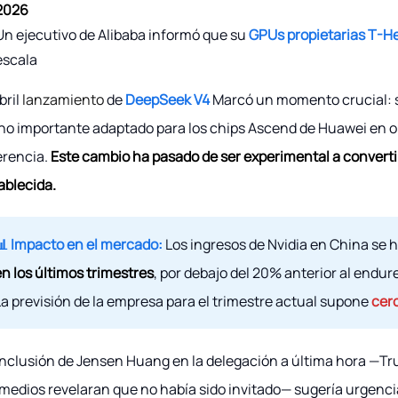
2026
Un ejecutivo de Alibaba informó que su
GPUs propietarias T-H
escala
bril
lanzamiento
de
DeepSeek V4
Marcó un momento crucial: se
no importante adaptado para los chips Ascend de Huawei en o
erencia.
Este cambio ha pasado de ser experimental a converti
ablecida.
📊 Impacto en el mercado:
Los ingresos de Nvidia en China s
en los últimos trimestres
, por debajo del 20% anterior al endur
La previsión de la empresa para el trimestre actual supone
cer
inclusión de Jensen Huang en la delegación a última hora —T
 medios revelaran que no había sido invitado— sugería urgenc