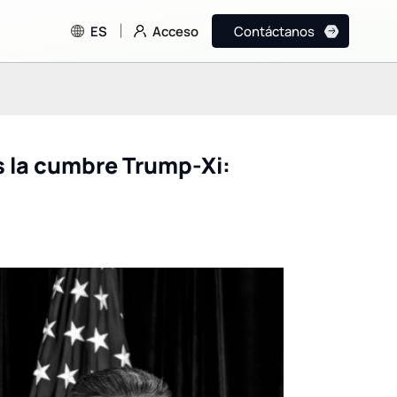
Acceso
ES
Contáctanos
s la cumbre Trump-Xi:
Los agentes de IA 
Amazon reemplaza a
Basware logran un
Rufus con la nueva Alexa
procesamiento de
como asistente de IA para
facturas 100%
compras.
automatizado.