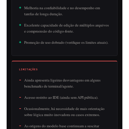
Melhoria na confiabilidade e no desempenho em
tarefas de longa duração.
Excelente capacidade de edição de múltiplos arquivos
e compreensão do código-fonte.
Promoção de uso dobrado (verifique os limites atuais).
LIMITAÇÕES
Ainda apresenta ligeiras desvantagens em alguns
benchmarks de terminal/agente.
Acesso restrito ao IDE (ainda sem API pública).
Ocasionalmente, há necessidade de mais orientação
sobre lógica muito inovadora ou casos extremos.
As origens do modelo base continuam a suscitar