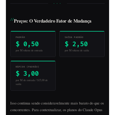
Preços: O Verdadeiro Fator de Mudança
PADRÃO
SAÍDA PADRÃO
$ 0,50
$ 2,50
por M tokens de entrada
por M tokens de saída
RÁPIDO (PADRÃO)
$ 3,00
por M de entrada / $15,00 de
saída
Isso continua sendo consideravelmente mais barato do que os
concorrentes. Para contextualizar, os planos do Claude Opus