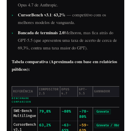
Opus 4.7 de Anthropic.
CursorBench v3.1
63,2%
:
— competitivo com os
melhores modelos de vanguarda.
Bancada de terminais 2.0
Melhorou, mas fica atrás do
GPT-5.5 (que apresentou uma taxa de acerto de cerca de
69,3%, contra uma taxa maior do GPT).
Tabela comparativa (Aproximada com base em relatórios
públicos):
COMPOSITOR
OPUS
GPT-
REFERÊNCIA
GANHADOR
2.5
4.7
5.5
SWE-Bench
79,8%
~80%
~78-
Gravata
Multilíngue
80%
CursorBench
63,2%
~63-
~59-
Gravata / Obra Leve
v3.1
65%
63%