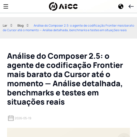
Lar
Blog
Análise do Composer 2.5: o agente de codificação Frontier mais barato
da Cursor até o momento — Análise detalhada, benchmarks e testes em situações reais
Claude Opus 5: Recursos,
Análise do Mesh
Benchmarks, Preços e Como
Completo para 
Usá-lo (Guia de 2026)
Gerador 3D de 
Análise do Composer 2.5: o
agente de codificação Frontier
mais barato da Cursor até o
momento — Análise detalhada,
benchmarks e testes em
situações reais
2026-05-19